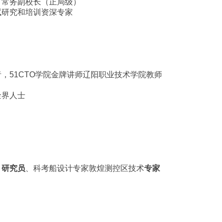
、常务副校长（正局级）
试研究和培训资深专家
，51CTO学院金牌讲师
辽阳职业技术学院教师
金界人士
、
研究员
、科考船设计专家
敦煌测控区技术
专家