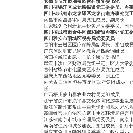
安徽省宿州市埇桥区曹村镇党委书记
四川省
锦江区成龙路街道党工委委员、办
四川省成都市龙泉驿区龙泉街道办事处党
南昌市南昌县审计局党组成员、副局长
国家税务总局新龙县税务局党委委员、副
四川省成都市金牛区保和街道办事处党工
四川
雅安市雨城区税务局党委委员
贵阳市云岩区医疗保障局副局长、党组成
广东省深圳市龙岗区教育局四级调研员
陕西省咸阳市武功县长宁镇党委书记
武汉市洪山区财政局党组书记、区人大常
贵州省毕节市七星关区水务局党组成员
重庆火车西站地区党委委员、副主任
内蒙古自治区包头市昆区政府党组成员、
任
广西梧州蒙山县农业农村局党组成员
辽宁省沈阳市康平县文化体育旅游事业发
浙江省衢州市常山县自然资源和规划局总
新疆维吾尔自治区哈密市生态环境局伊吾
江苏省南京市城市管理局党委委员、南京
海南省住房和城乡建设厅党组成员、副厅
重庆市合川区狮滩镇党委委员、政法委员