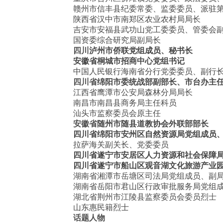
赣州市信丰县纪委常委、监委委员、派驻
陕西省汉中市南郑区农业农村局局长
吉安市安福县武功山党工委委员、管委会
国资委综合研究局副局长
四川
泸州市侨联党组成员、秘书长
安徽省桐城市招商中心党组书记
中国人民银行海南省分行党委委员、副行
四川省
绵阳市委统战部副部长、市台办主
江西省鹰潭市公安局森林分局局长
南昌市南昌县商务局主任科员
汕头市监察委员会原主任
安徽省
随州市随县道教协会外联部部长
四川省绵阳市安州区自然资源局党组成员
拉萨海关副关长、党委委员
四川省遂宁市安居区人力资源和社会保障
四川省遂宁市船山区观音湖文化旅游产业
湖南省湘潭市岳塘区司法局党组成员、副
湖南省岳阳市君山区行政审批服务局党组
湖北省荆州市江陵县监察委员会委员
烈士
山东惠民籍烈士
话题人物