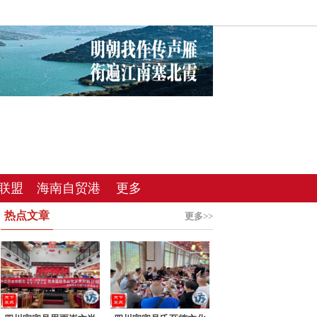
子时
联盟
海南自贸港
更多
热点文章
总站
更多>>