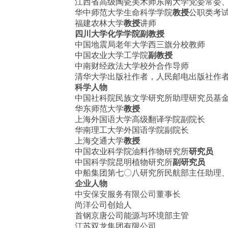
江西省高级陶瓷美术师
东南大学党委常委
华中师范大学生命科学学院
教授
公职类考
福建农林大学
教授
讲师
四川大学化学学院副教授
中国地震局老年大学西三旗分校教师
中国农业大学工学院
副教授
中南财经政法大学校外合作导师
清华大学出版社作者，人民邮电出版社作者
科学人物
中国社科院民族文学研究所助理研究员
基
华东师范大学
教授
上海外国语大学高级翻译学院副院长
华南理工大学外国语学院副院长
上海交通大学
教授
中国农业科学院油料作物研究所
研究员
中国科学院昆明植物研究所
副研究员
中船集团第七〇八研究所民航部主任助理
企业人物
中安保安服务有限公司董事长
尚洋公司创始人
首钢京唐公司能源与环境部主管
江苏双龙集团有限公司