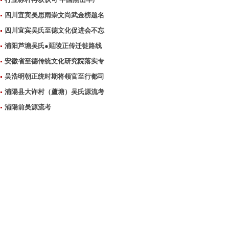
四川宜宾吴思雨崇文尚武金榜题名
四川宜宾吴氏至德文化促进会不忘
浦阳芦塘吴氏●延陵正传迁徙路线
安徽省至德传统文化研究院落实专
吴浩明朝正统时期将领官至行都司
浦陽县大许村（蘆塘）吴氏源流考
浦陽前吴源流考