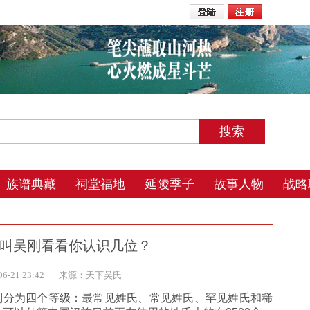
2026年8月5日 23:43 星期三 农历丙午年(马) 四月廿九 夜
族谱典藏
祠堂福地
延陵季子
故事人物
战略
万人叫吴刚看看你认识几位？
-21 23:42
来源：天下吴氏
划分为四个等级：最常见姓氏、常见姓氏、罕见姓氏和稀