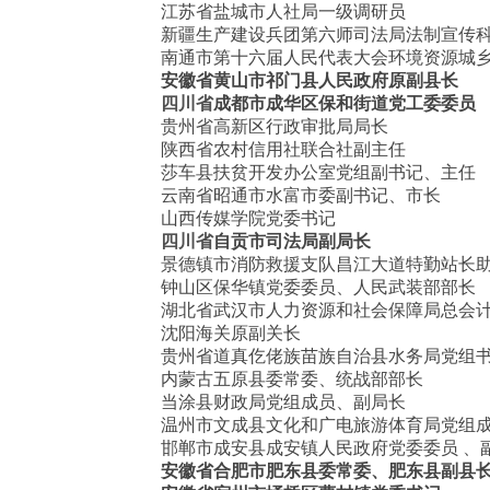
江苏省盐城市人社局一级调研员
新疆生产建设兵团第六师司法局法制宣传
南通市第十六届人民代表大会环境资源城
安徽省黄山市祁门县人民政府原副县长
四川省
成都市成华区保和街道党工委委员
贵州省高新区行政审批局局长
陕西省农村信用社联合社副主任
莎车县扶贫开发办公室党组副书记、主任
云南省昭通市水富市委副书记、市长
山西传媒学院党委书记
四川省
自贡市司法局副局长
景德镇市消防救援支队昌江大道特勤站长
钟山区保华镇党委委员、人民武装部部长
湖北省武汉市人力资源和社会保障局总会
沈阳海关原副关长
贵州省道真仡佬族苗族自治县水务局党组
内蒙古五原县委常委、统战部部长
当涂县财政局党组成员、副局长
温州市文成县文化和广电旅游体育局党组
邯郸市成安县成安镇人民政府党委委员 、
安徽省合肥市肥东县委常委、肥东县副县