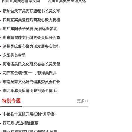
四川宜宾吴思雨崇文尚
四川宜宾吴氏至德文化
武
促
新加坡天下吴氏联盟秘书长吴文军
四川宜宾吴登榜后裔凝心聚力扬祖
浙江东阳学子吴捷 吴居远圆梦北
浙东阳谱牒文化研究会吴氏分会举
泸州吴氏凝心聚力谋发展务实笃行
东阳吴良村垕
河南省吴氏文化研究会会长吴天玺
花开富贵颂“五一”，琼海吴氏共
湖南吴芮文化研究编纂委员会在长
湖北孝感吴氏清明祭祖扬至德 延
特别专题
更多>>
丰都县十直镇开展抵制“升学宴”
西江月·戌边相逢援藏
行业标杆再获认可 中国黑山羊产