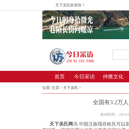
天下吴氏欢迎你！
首页
今日采访
仲雍文化
位置>
主页
>
天下吴氏
>
全国有3.2
发布时间：2024-06
天下吴氏网
讯 中国汉族现存姓氏可以