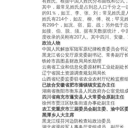
有姓氏。根据中国人姓氏分布曲线和公式，
其中，最常见姓氏是占到总人口千分之一以
的91％，如王、李、张、刘；常见姓氏是
姓氏有214个，如左、柳、傅、祝；罕见
有299个，如况、宿、茹、战；另外低于
如接、伯、脱、须。据有关数据统计，中国
度收录的吴刚有207人。其中四川、安徽、
政治人物
中国人民解放军陆军原纪律检查委员会书
黑龙江省公安厅原党委副书记、常务副厅
铁岭市昌图县财政局局长助理
云南省工业和信息化委原材料工业处副处
辽宁省国土资源调查规划局局长
山西省纪委监委驻省农业农村厅纪检监察
已故合
安徽省
肥市撮镇镇安监办主任
湖南省衡阳市衡东县人民政府办公室党组
四川省
南充市蓬安县人大常委会原副主任
徐州市贾汪区耿集街道办事处副主任
农工党重庆市三届委员会副主委、渝中区
黑潭乡人大主席
黑龙江绥芬河边防检查站政治委员
湖北省退役军人事务厅党组成员、副厅长