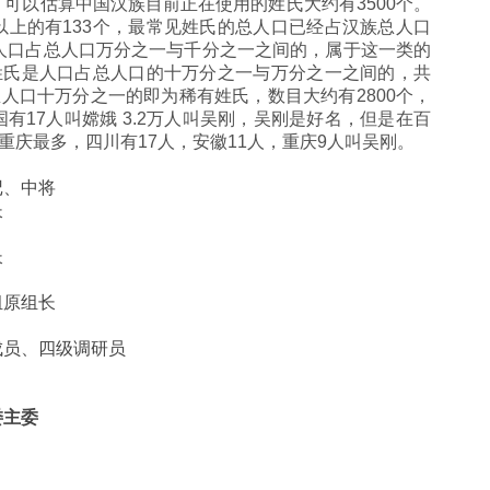
可以估算中国汉族目前正在使用的姓氏大约有3500个。
上的有133个，最常见姓氏的总人口已经占汉族总人口
人口占总人口万分之一与千分之一之间的，属于这一类的
姓氏是人口占总人口的十万分之一与万分之一之间的，共
总人口十万分之一的即为稀有姓氏，数目大约有2800个，
有17人叫嫦娥 3.2万人叫吴刚，吴刚是好名，但是在百
重庆最多，四川有17人，安徽11人，重庆9人叫吴刚。
记、中将
长
长
组原组长
成员、四级调研员
委主委