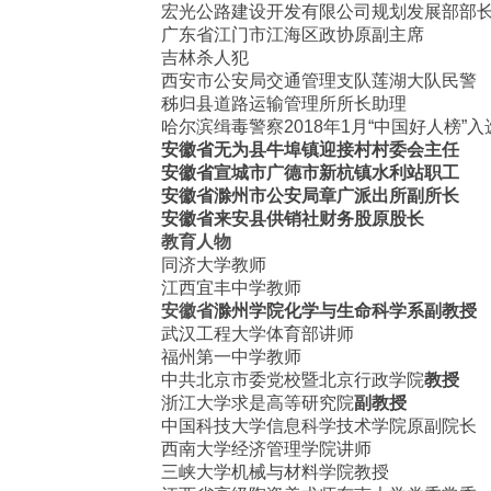
宏光公路建设开发有限公司规划发展部部
广东省江门市江海区政协原副主席
吉林杀人犯
西安市公安局交通管理支队莲湖大队民警
秭归县道路运输管理所所长助理
哈尔滨缉毒警察
2018年1月“中国好人榜”
安徽省无为县牛埠镇迎接村村委会主任
安徽省宣城市广德市新杭镇水利站职工
安徽省滁州市公安局章广派出所副所长
安徽省来安县供销社财务股原股长
教育人物
同济大学教师
江西宜丰中学教师
安徽
省
滁州学院化学与生命科学系副教授
武汉工程大学体育部讲师
福州第一中学教师
中共北京市委党校暨北京行政学院
教授
浙江大学求是高等研究院
副教授
中国科技大学信息科学技术学院原副院长
西南大学经济管理学院讲师
三峡大学机械与材料学院教授