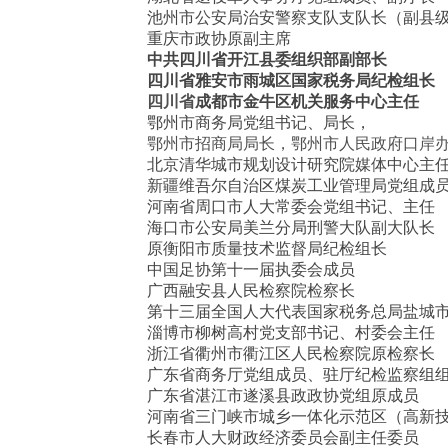
池州市公安局治安警察支队支队长（副县
重庆市政协原副主席
中共
四川省
开江县委组织部副部长
四川省雅安市雨城区国家税务局纪检组长
四川省
成都市金牛区机关服务中心主任
鄂州市商务局党组书记、局长，
鄂州市招商局局长，鄂州市人民政府口岸
北京清华城市规划设计研究院媒体中心主
新疆维吾尔自治区煤炭工业管理局党组成
河南省周口市人大常委会党组书记、主任
海口市公安局美兰分局刑警大队副大队长
原衡阳市质量技术监督局纪检组长
中国足协第十一届执委会成员
广西融安县人民检察院检察长
第十三届全国人大代表
国家税务总局盐城
淄博市柳树高村党支部书记、村委会主任
浙江省衢州市衢江区人民检察院原检察长
广东省商务厅党组成员、驻厅纪检监察组
广东省湛江市遂溪县政政协党组原成员
河南省三门峡市城乡一体化示范区（高新
长春市人大财政经济委员会副主任委员