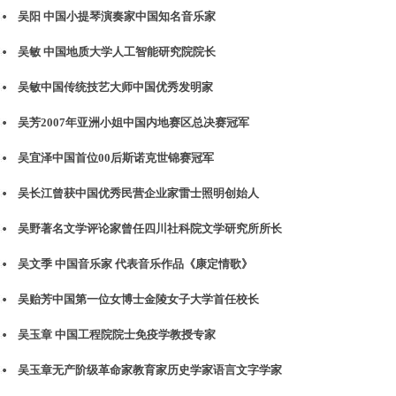
吴阳 中国小提琴演奏家中国知名音乐家
吴敏 中国地质大学人工智能研究院院长
吴敏中国传统技艺大师中国优秀发明家
吴芳2007年亚洲小姐中国内地赛区总决赛冠军
吴宜泽中国首位00后斯诺克世锦赛冠军
吴长江曾获中国优秀民营企业家雷士照明创始人
吴野著名文学评论家曾任四川社科院文学研究所所长
吴文季 中国音乐家 代表音乐作品《康定情歌》
吴贻芳中国第一位女博士金陵女子大学首任校长
吴玉章 中国工程院院士免疫学教授专家
吴玉章无产阶级革命家教育家历史学家语言文字学家