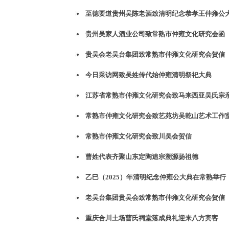
至德要道贵州吴陈老酒致清明纪念恭孝王仲雍公
贵州吴家人酒业公司致常熟市仲雍文化研究会函
贵吴会老吴台集团致常熟市仲雍文化研究会贺信
今日采访网致吴姓传代始仲雍清明祭祀大典
江苏省常熟市仲雍文化研究会致马来西亚吴氏宗
常熟市仲雍文化研究会致艺苑坊吴乾山艺术工作
常熟市仲雍文化研究会致川吴会贺信
曹姓代表齐聚山东定陶追宗溯源扬祖德
乙巳（2025）年清明纪念仲雍公大典在常熟举行
老吴台集团贵吴会致常熟市仲雍文化研究会贺信
重庆合川土场曹氏祠堂落成典礼迎来八方宾客