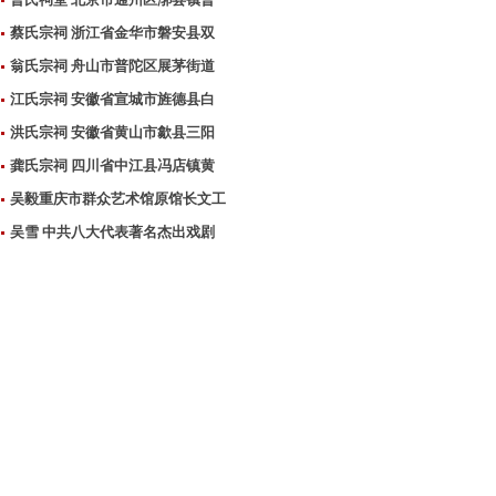
蔡氏宗祠 浙江省金华市磐安县双
翁氏宗祠 舟山市普陀区展茅街道
江氏宗祠 安徽省宣城市旌德县白
洪氏宗祠 安徽省黄山市歙县三阳
龚氏宗祠 四川省中江县冯店镇黄
吴毅重庆市群众艺术馆原馆长文工
吴雪 中共八大代表著名杰出戏剧