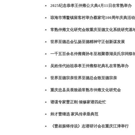
2025纪念恭孝王仲雍公大典4月11日在常熟举办
琼海市博鳌镇留客村举办蔡家宅100周年庆典活动
常熟仲雍文化研究会致重庆至德文化系统研究基
世界至德总会弘扬至德精神守正创新谋发展
一千五百余名仲雍裔孙冬至相聚‌蓉湖吴氏宗祠祭
吴姓传代始祖恭孝王仲雍祭祀典礼在常熟举办
世界至德宗亲世界至德总会致至德宗亲
重庆忠县吴畏致函常熟市仲雍文化研究会
谱谍专家曹正刚 倾修家谱四处忙
帅才曹继选 家风传承垂典范
《曹叔振铎传说》志谱研讨会在重庆江津举行