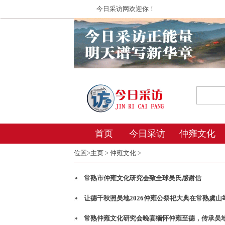
今日采访网欢迎你！
首页
今日采访
仲雍文化
位置>
主页
>
仲雍文化
>
常熟市仲雍文化研究会致全球吴氏感谢信
让德千秋照吴地2026仲雍公祭祀大典在常熟虞山
常熟仲雍文化研究会晚宴缅怀仲雍至德，传承吴