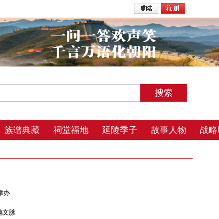
2026年8月8日 7:48 星期六 农历丙午年(马) 五月初三 辰时
族谱典藏
祠堂福地
延陵季子
故事人物
战略
举办
地文脉