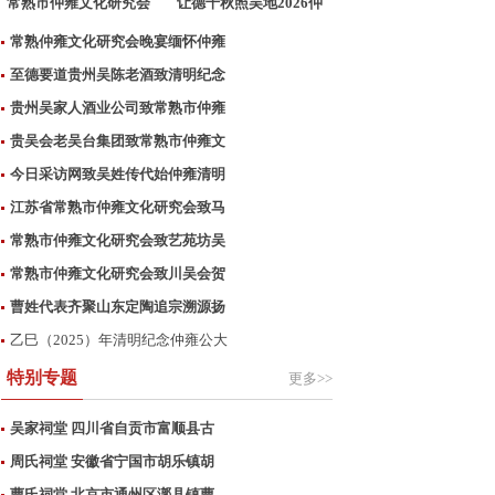
常熟市仲雍文化研究会
让德千秋照吴地2026仲
致
雍公
常熟仲雍文化研究会晚宴缅怀仲雍
至德要道贵州吴陈老酒致清明纪念
贵州吴家人酒业公司致常熟市仲雍
贵吴会老吴台集团致常熟市仲雍文
今日采访网致吴姓传代始仲雍清明
江苏省常熟市仲雍文化研究会致马
常熟市仲雍文化研究会致艺苑坊吴
常熟市仲雍文化研究会致川吴会贺
曹姓代表齐聚山东定陶追宗溯源扬
乙巳（2025）年清明纪念仲雍公大
特别专题
更多>>
吴家祠堂 四川省自贡市富顺县古
周氏祠堂 安徽省宁国市胡乐镇胡
曹氏祠堂 北京市通州区漷县镇曹