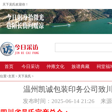
天下吴氏欢迎你！
2026年8月8日 7:06 星期六 农历丙午年(马
首页
今日采访
仲雍文化
族谱典藏
祠堂福
位置>
主页
>
天下吴氏
>
温州凯诚包装印务公司致
发布时间：2025-06-14 21:26
来源