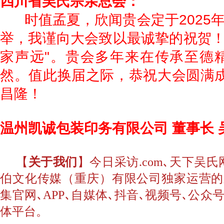
四川省吴氏宗亲总会：
时值孟夏，欣闻贵会定于2025年
举，我谨向大会致以最诚挚的祝贺！
家声远"。贵会多年来在传承至德
然。值此换届之际，恭祝大会圆满成
昌隆！
温州凯诚包装印务有限公司 董事长 
【
关于我们
】今日采访.com､天下吴
伯文化传媒（重庆）有限公司独家运营的
集官网､APP､自媒体､抖音､视频号､公
体平台。