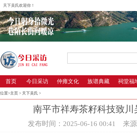
天下吴氏欢迎你！
2026年8月7日 21:00 星期五 农历丙午年(
首页
今日采访
仲雍文化
族谱典藏
祠堂福
位置>
主页
>
天下吴氏
>
南平市祥寿茶籽科技致川
发布时间：2025-06-16 00:41
来源