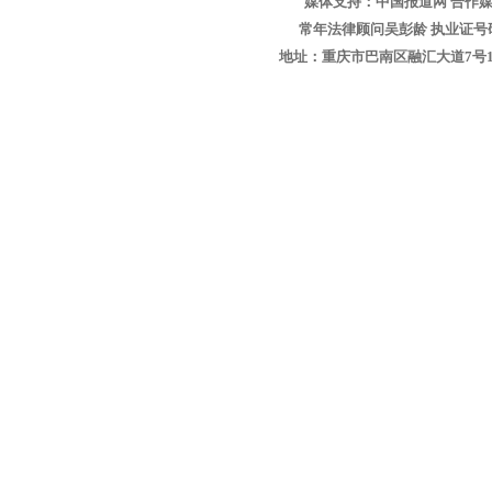
媒体支持：中国报道网 合作媒
常年法律顾问吴彭龄 执业证号码：1
地址：重庆市巴南区融汇大道7号1-13