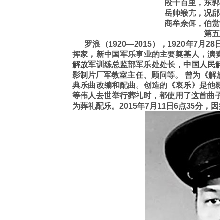
段干百里，东郭
岳帅缑亢，况郈
商牟佘佴，伯赏
第五
罗浪（1920—2015），1920年7月2
挥家，新中国军乐事业的主要奠基人，演
解放军
训练总监部军乐处处长，
中国人民
影制片厂军教室主任、顾问等。 曾为《解
典乐曲改编和配曲。创造的《
哀乐
》是他
等伟人去世举行葬礼时，都使用了这首曲子
为葬礼配乐。2015年7月11日6点35分