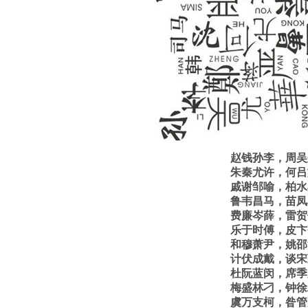
赵钱孙李，周吴
朱秦尤许，何吕
戚谢邹喻，柏水
鲁韦昌马，苗凤
费廉岑薛，雷贺
乐于时傅，皮卞
和穆萧尹，姚邵
计伏成戴，谈宋
杜阮蓝闵，席季
梅盛林刁，钟徐
虞万支柯，昝管