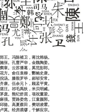
郑王。冯陈褚卫，蒋沈韩杨。
施张。孔曹严华，金魏陶姜。
窦章。云苏潘葛，奚范彭郎。
花方。俞任袁柳，酆鲍史唐。
倪汤。滕殷罗毕，郝邬安常。
齐康。伍余元卜，顾孟平黄。
湛汪。祁毛禹狄，米贝明臧。
茅庞。熊纪舒屈，项祝董梁。
麻强。贾路娄危，江童颜郭。
邱骆。高夏蔡田，樊胡凌霍。
卢莫。经房裘缪，干解应宗。