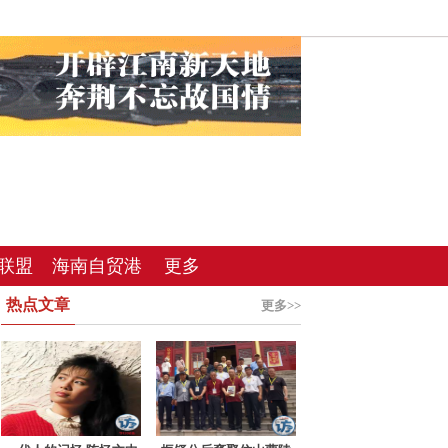
子时
联盟
海南自贸港
更多
热点文章
总站
更多>>