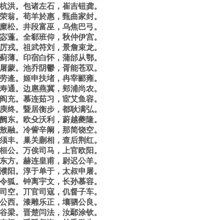
杭洪。包诸左石，崔吉钮龚。
荣翁。荀羊於惠，甄曲家封。
糜松。井段富巫，乌焦巴弓。
宓蓬。全郗班仰，秋仲伊宫。
厉戎。祖武符刘，景詹束龙。
蓟薄。印宿白怀，蒲邰从鄂。
屠蒙。池乔阴鬱，胥能苍双。
劳逄。姬申扶堵，冉宰郦雍。
寿通。边扈燕冀，郏浦尚农。
阎充。慕连茹习，宦艾鱼容。
庾终。暨居衡步，都耿满弘。
阙东。欧殳沃利，蔚越夔隆。
敖融。冷訾辛阚，那简饶空。
须丰。巢关蒯相，查后荆红。
桓公。万俟司马，上官欧阳。
东方。赫连皇甫，尉迟公羊。
濮阳。淳于单于，太叔申屠。
令狐。钟离宇文，长孙慕容。
司空。丌官司寇，仉督子车。
公西。漆雕乐正，壤驷公良。
谷梁。晋楚闫法，汝鄢涂钦。