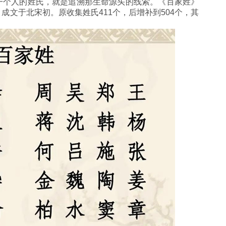
一个人的姓氏，就是追溯那生命源头的线索。《百家姓》
，成文于
北宋
初。原收集
姓氏
411个，后增补到504个，其