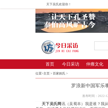
天下吴氏欢迎你！
首页
今日采访
仲雍文化
位置>
主页
>
百家姓氏
>
罗浪新中国军乐
发布时间：2022-12-
天下吴氏网
讯（吴蜀丰）我是谁？我