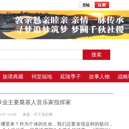
2026年8月5日 23:24 星期三 农历丙午年(马) 四月廿九 夜
族谱典藏
祠堂福地
延陵季子
故事人物
战略
事业主要奠基人音乐家指挥家
07 14:08
来源：天下吴氏网
从哪里来？作为个体的生命，我们总要发现这样的疑问，