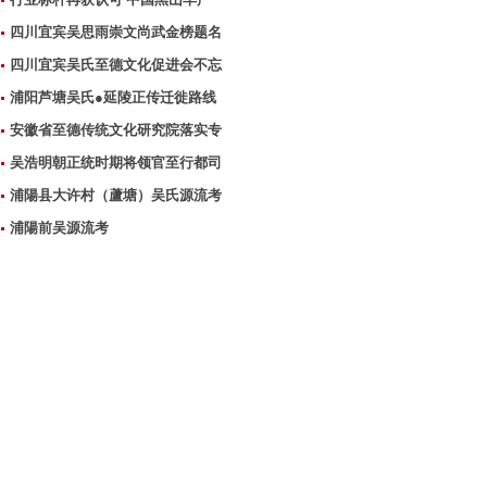
四川宜宾吴思雨崇文尚武金榜题名
四川宜宾吴氏至德文化促进会不忘
浦阳芦塘吴氏●延陵正传迁徙路线
安徽省至德传统文化研究院落实专
吴浩明朝正统时期将领官至行都司
浦陽县大许村（蘆塘）吴氏源流考
浦陽前吴源流考