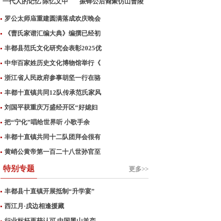
一代人的记忆 陈忆文中
振铎公后裔聚仿山曹陵
国
祭
罗公太师庙重建圆满落成欢庆晚会
《曹氏家谱汇编大典》编撰已经初
丰都县范氏文化研究会表彰2025优
中华百家姓历史文化博物馆举行《
浙江省人民政府参事胡坚一行在骆
丰都十直镇共同12队传承范氏家风
刘国平获重庆万盛经开区“好媳妇
把“宁化”唱给世界听 小歌手余
丰都十直镇共同十二队团拜会很有
黄峭公黄帝第一百二十八世孙官至
特别专题
更多>>
丰都县十直镇开展抵制“升学宴”
西江月·戌边相逢援藏
行业标杆再获认可 中国黑山羊产