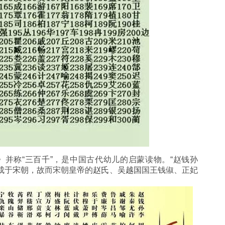
》并称“
三百千
”，是中国古代幼儿的启蒙读物。“赵钱孙
成于
宋朝
，故而宋朝
皇帝
的
赵氏
、
吴越国
国王钱俶、正妃
。