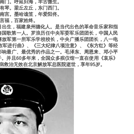
南门。呼延归海，羊舌微生。
有琴。梁丘左丘，东门西门。
南宫。墨哈谯笪，年爱阳佟。
言福，百家姓终。
8日出生，福建
泉州
德化
人。是当代出色的革命音乐家和指
奏国歌第一人。罗浪历任中央军委军乐团团长，
中国人民
解放军
第一所军乐学校校长，中央广播乐团团长，八一电
放军进行曲》、《
三大纪律八项注意
》、《
东方红
》等经
影响最广、最优秀的作品之一。
毛泽东
、
周恩来
、
邓小平
。并且60多年来，全国众多殡仪馆一直在使用《
哀乐
》
，因病救治无效在北京
解放军总医院
逝世，享年95岁。