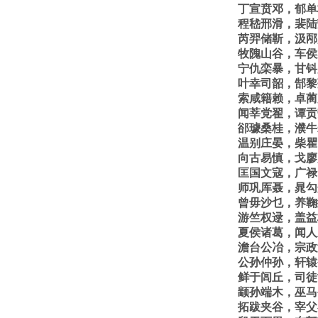
丁宣贲邓，郁单
程嵇邢滑，裴陆
芮羿储靳，汲邴
牧隗山谷，车侯
宁仇栾暴，甘钭
叶幸司韶，郜黎
索咸籍赖，卓蔺
闻莘党翟，谭贡
郤璩桑桂，濮牛
温别庄晏，柴瞿
向古易慎，戈廖
匡国文寇，广禄
师巩厍聂，晁勾
曾毋沙乜，养鞠
游竺权逯，盖益
夏侯诸葛，闻人
澹台公冶，宗政
公孙仲孙，轩辕
鲜于闾丘，司徒
颛孙端木，巫马
拓跋夹谷，宰父