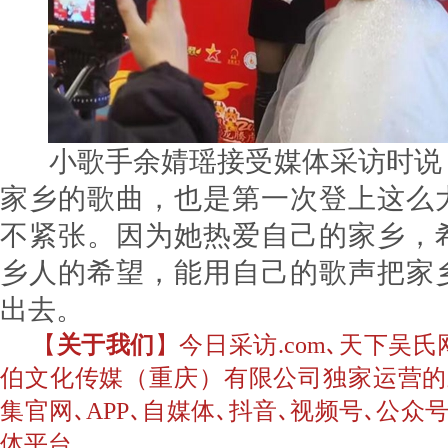
小歌手余婧瑶接受媒体采访时说
家乡的歌曲，也是第一次登上这么
不紧张。因为她热爱自己的家乡，
乡人的希望，能用自己的歌声把家
出去。
【
关于我们
】今日采访.com､天下吴
伯文化传媒（重庆）有限公司独家运营的
集官网､APP､自媒体､抖音､视频号､公
体平台。