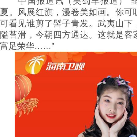
中国报道讯（吴蜀丰报道）“韭
夏。风展红旗，漫卷美如画。你可
可看见谁剪了髻子青发。武夷山下
隘苔滑，今朝四方通达。这就是客
富足荣华……”