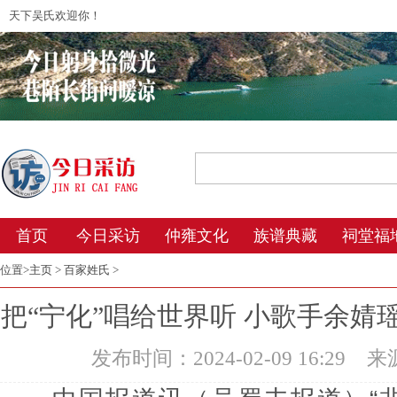
天下吴氏欢迎你！
2026年8月8日 15:13 星期六 农历丙午年(
首页
今日采访
仲雍文化
族谱典藏
祠堂福
位置>
主页
>
百家姓氏
>
把“宁化”唱给世界听 小歌手余婧
发布时间：2024-02-09 16:29
来