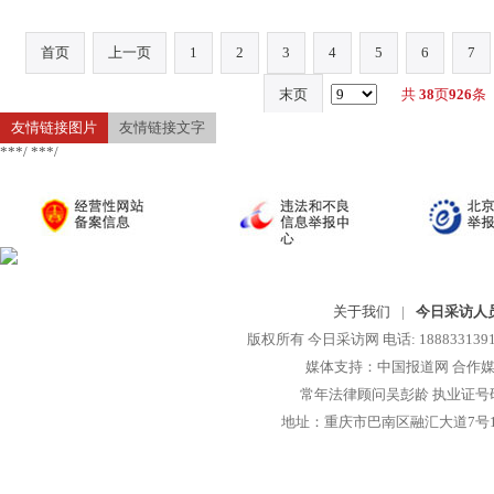
首页
上一页
1
2
3
4
5
6
7
末页
共
38
页
926
条
友情链接图片
友情链接文字
***/ ***/
关于我们
|
今日采访人
版权所有 今日采访网 电话: 18883313913 
媒体支持：中国报道网 合作媒
常年法律顾问吴彭龄 执业证号码：1
地址：重庆市巴南区融汇大道7号1-13