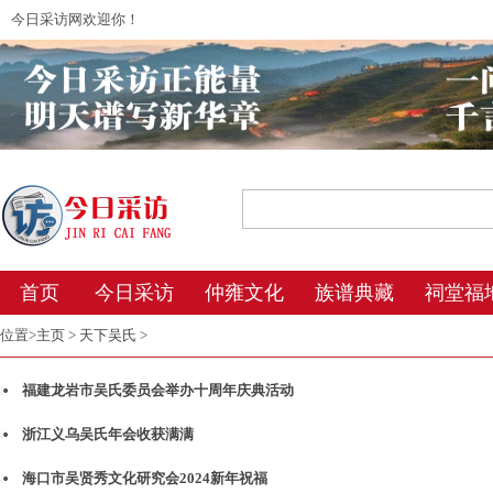
今日采访网欢迎你！
2026年8月6日 3:26 星期四 农历丙午年(马
首页
今日采访
仲雍文化
族谱典藏
祠堂福
位置>
主页
>
天下吴氏
>
福建龙岩市吴氏委员会举办十周年庆典活动
浙江义乌吴氏年会收获满满
海口市吴贤秀文化研究会2024新年祝福