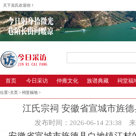
天下吴氏欢迎你！
2026年8月9日 2:56 星期日 农历丙午年(马
首页
今日采访
仲雍文化
族谱典藏
祠堂福
位置>
主页
>
祠堂福地
>
江氏宗祠 安徽省宣城市旌
发布时间：2026-06-14 23:38
来
安徽省宣城市旌德县白地镇江村