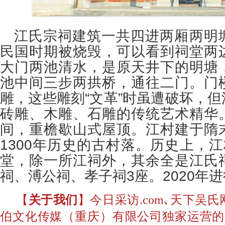
江氏宗祠建筑一共四进两厢两明
民国时期被烧毁，可以看到祠堂两
大门两池清水，是原天井下的明塘
池中间三步两拱桥，通往二门。
门
雕，这些雕刻“文革”时虽遭破坏，
砖雕、木雕、石雕的传统艺术精华
间，重檐歇山式屋顶。
江村建于隋
1300年历史的古村落。
历史上，江
堂，除一所江祠外，其余全是江氏
祠、溥公祠、孝子祠3座。
2020年
【
关于我们
】今日采访.com､天下吴
伯文化传媒（重庆）有限公司独家运营的