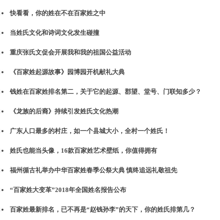
快看看，你的姓在不在百家姓之中
当姓氏文化和诗词文化发生碰撞
重庆张氏文促会开展我和我的祖国公益活动
《百家姓起源故事》园博园开机献礼大典
钱姓在百家姓排名第二，关于它的起源、郡望、堂号、门联知多少？
《龙族的后裔》持续引发姓氏文化热潮
广东人口最多的村庄，如一个县城大小，全村一个姓氏！
姓氏也能当头像，16款百家姓艺术壁纸，你值得拥有
福州循古礼举办中华百家姓春季公祭大典 慎终追远礼敬祖先
“百家姓大变革”2018年全国姓名报告公布
百家姓最新排名，已不再是“赵钱孙李”的天下，你的姓氏排第几？