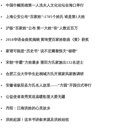
中国巾帼英雄第一人冼夫人文化论坛在海口举行
上海公安公布“百家姓”:1705个姓氏 谁是第1大姓
沪版“百家姓”公布 第一大姓“张”人数近百万
2018华语金曲奖揭晓 黄琦雯百家姓歌曲《黄》获奖
家谱可能是“历史书” 说不定藏着惊天“秘密”
宋朝“学霸”方姓最多 莆田方氏家族出132名进士
合肥工业大学学生赴桐城方氏开展家风家教调研
安徽省枞阳县方氏名人故里——“方园”开园仪式举行
公益使者袁秀英送温暖彰显大爱无疆
丹阳：江南洪姓的心灵故乡
洪姓起源！这本书讲叙来源及洪姓始祖