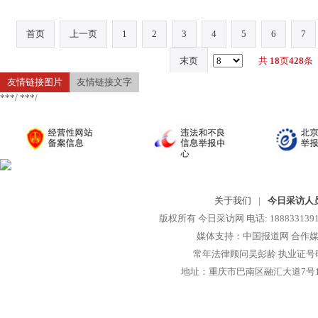
首页
上一页
1
2
3
4
5
6
7
末页
共
18
页
428
条
友情链接图片
友情链接文字
***/ ***/
关于我们
|
今日采访人
版权所有 今日采访网 电话: 18883313913 
媒体支持：中国报道网 合作媒
常年法律顾问吴彭龄 执业证号码：1
地址：重庆市巴南区融汇大道7号1-13