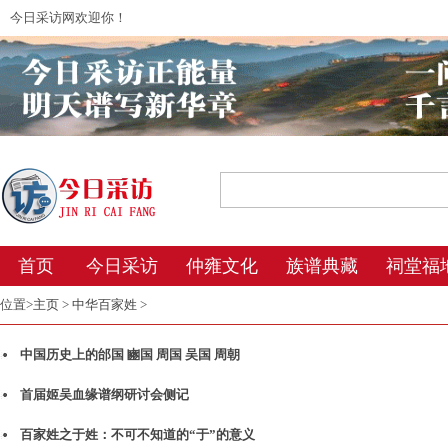
今日采访网欢迎你！
2026年8月9日 13:42 星期日 农历丙午年(
首页
今日采访
仲雍文化
族谱典藏
祠堂福
位置>
主页
>
中华百家姓
>
中国历史上的邰国 豳国 周国 吴国 周朝
首届姬吴血缘谱纲研讨会侧记
百家姓之于姓：不可不知道的“于”的意义