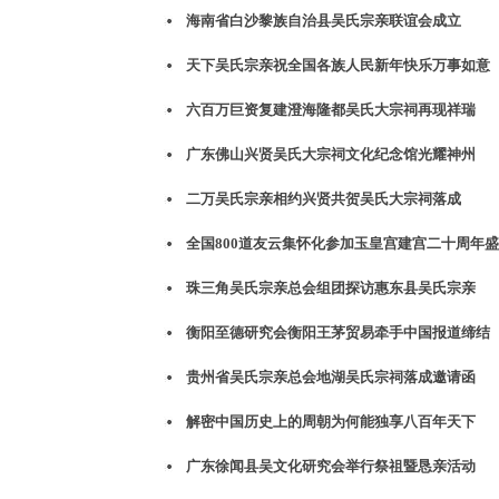
海南省白沙黎族自治县吴氏宗亲联谊会成立
天下吴氏宗亲祝全国各族人民新年快乐万事如意
六百万巨资复建澄海隆都吴氏大宗祠再现祥瑞
广东佛山兴贤吴氏大宗祠文化纪念馆光耀神州
二万吴氏宗亲相约兴贤共贺吴氏大宗祠落成
全国800道友云集怀化参加玉皇宫建宫二十周年盛
珠三角吴氏宗亲总会组团探访惠东县吴氏宗亲
衡阳至德研究会衡阳王茅贸易牵手中国报道缔结
贵州省吴氏宗亲总会地湖吴氏宗祠落成邀请函
解密中国历史上的周朝为何能独享八百年天下
广东徐闻县吴文化研究会举行祭祖暨恳亲活动