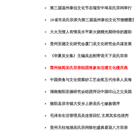
第三届温州泰伯文化节在瑞安中埠吴氏宗祠举行
20省市吴氏宗亲为第三届温州泰伯文化节馈赠墨
大火无情人有情吴水平家火烧精光期待你的援助
贵州至德文化研究会厦门吴文化研究会共谋发展
《华夏吴女集》主编吴志刚寄语天下吴氏宗亲
雷州徐闻吴氏宗亲组团将参加沈塘文化楼庆典
中国美食与文化馆紫砂工艺金奖五代传承人吴海
湖南衡阳至德研究会组团拜访中国印山之父吴国
衡阳县洪市镇大安乡上桥吴氏七修族谱序
毛泽东生活管理员吴连登回忆 主席其实也很穷
贵州天柱地湖吴氏宗祠祭祀盛典喜迎八方宗亲