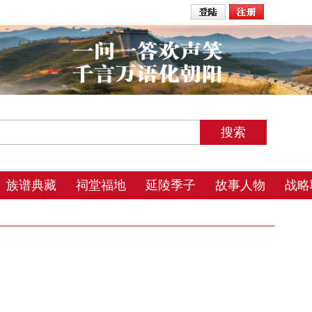
2026年8月6日 2:30 星期四 农历丙午年(马) 五月初一 丑时
族谱典藏
祠堂福地
延陵季子
故事人物
战略