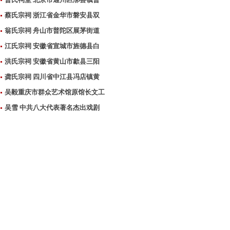
蔡氏宗祠 浙江省金华市磐安县双
翁氏宗祠 舟山市普陀区展茅街道
江氏宗祠 安徽省宣城市旌德县白
洪氏宗祠 安徽省黄山市歙县三阳
龚氏宗祠 四川省中江县冯店镇黄
吴毅重庆市群众艺术馆原馆长文工
吴雪 中共八大代表著名杰出戏剧