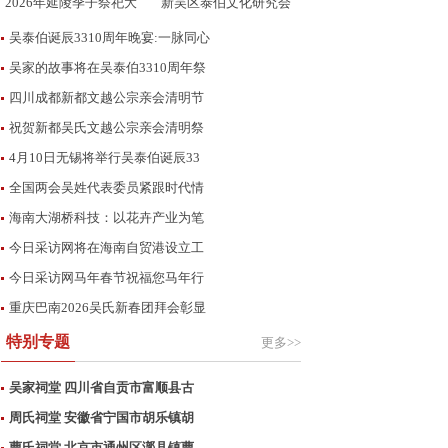
2026年延陵季子祭祀大
新吴区泰伯文化研究会
典在
向
吴泰伯诞辰3310周年晚宴:一脉同心
吴家的故事将在吴泰伯3310周年祭
四川成都新都文越公宗亲会清明节
祝贺新都吴氏文越公宗亲会清明祭
4月10日无锡将举行吴泰伯诞辰33
全国两会吴姓代表委员紧跟时代情
海南大湖桥科技：以花卉产业为笔
今日采访网将在海南自贸港设立工
今日采访网马年春节祝福您马年行
重庆巴南2026吴氏新春团拜会彰显
特别专题
更多>>
吴家祠堂 四川省自贡市富顺县古
周氏祠堂 安徽省宁国市胡乐镇胡
曹氏祠堂 北京市通州区漷县镇曹