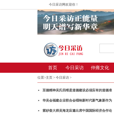
今日采访网欢迎你！
首页
今日采访
仲雍文化
位置>
主页
>
今日采访
>
至德精神吴氏四维是道德建设必须应有的道德准
华吴会福建企业联合会唱响新时代新气象新作为
紫砂壶大师吴海龙应邀出席中国国际经济合作论