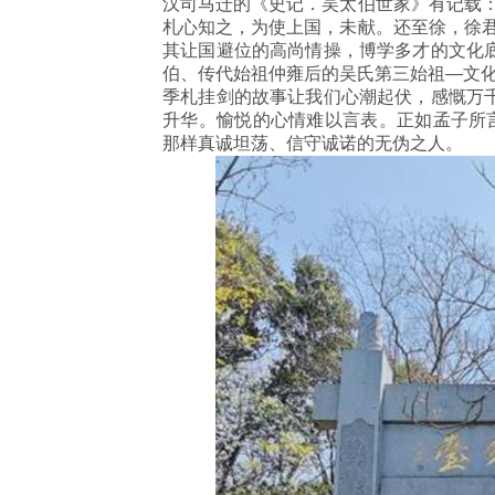
汉司马迁的《史记．吴太伯世家》有记载：
札心知之，为使上国，未献。还至徐，徐君
其让国避位的高尚情操，博学多才的文化
伯、传代始祖仲雍后的吴氏第三始祖—文
季札挂剑的故事让我们心潮起伏，感慨万
升华。愉悦的心情难以言表。正如孟子所言
那样真诚坦荡、信守诚诺的无伪之人。