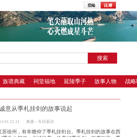
2026年8月9日 11:15 星期日 农历丙午年(马) 五月初四 午时
族谱典藏
祠堂福地
延陵季子
故事人物
战略
诚意从季札挂剑的故事说起
-01 22:21
来源：今日采访
江苏徐州，有幸瞻仰了季札挂剑台。季札挂剑的故事在西