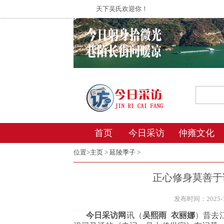
天下吴氏欢迎你！
首页
今日采访
仲雍文化
位置>
主页
>
延陵季子
>
正心修身莫善于
发布时间：2025-12
今日采访网
讯（
吴熙雨 衣丽娜
）昔去