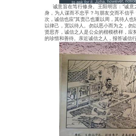
诚意旨在笃行修身。王阳明言：“诚意之
身，为人谋而不忠乎？与朋友交而不信乎
次，诚信也应”其责己也重以周，其待人也
以律己，宽以待人。勿以恶小而为之，勿
贤思齐，诚信之人是公众的楷模榜样，应
的珍惜和善待。亲近诚信之人，报答诚信