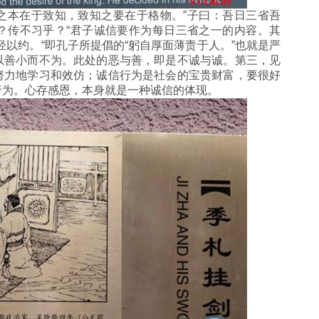
本在于致知，致知之要在于格物。”子曰：吾日三省吾
？传不习乎？“君子诚信要作为每日三省之一的内容。其
轻以约。“即孔子所提倡的“躬自厚面薄责于人。”也就是严
以善小而不为。此处的恶与善，即是不诚与诚。第三，见
努力地学习和效仿；诚信行为是社会的宝贵财富，要很好
行为。心存感恩，本身就是一种诚信的体现。