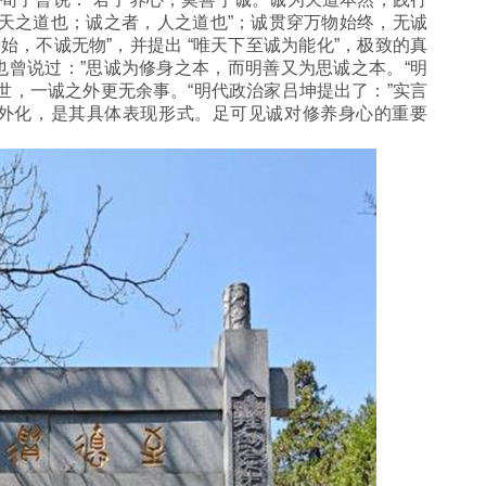
天之道也；诚之者，人之道也”；诚贯穿万物始终，无诚
始，不诚无物”，并提出 “唯天下至诚为能化”，极致的真
曾说过：”思诚为修身之本，而明善又为思诚之本。“明
世，一诚之外更无余事。“明代政治家吕坤提出了：”实言
的外化，是其具体表现形式。足可见诚对修养身心的重要