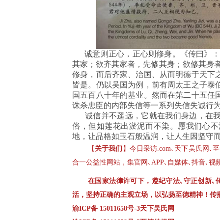
诚意则正心，正心则修身。《传曰》：“
其家；欲齐其家者，先修其身；欲修其身者
修身，而后齐家、治国、从而明德于天下
皆是。仍以吴国为例，前有周太王之子泰
国五百八十年的基业。然而在第二十五任
诛杀忠臣的内部失信等一系列失信失诚行
诚信并不遥远，它就在我们身边，在我
俗，但如莲花出淤泥而不染。愿我们心不
地，让品格如玉石般温润，让人生因坚守
【
关于我们
】今日采访.com､天下吴氏网
合一公益性网站，集官网､APP､自媒体､抖音､
在国家法律许可下，遵纪守法､守正创新､
活，坚持正确的主观立场，以弘扬至德精神！传
渝ICP备 15011658号-3天下吴氏网