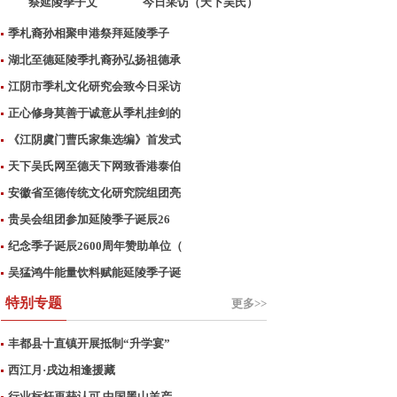
祭延陵季子文
今日采访（天下吴氏）
网
季札裔孙相聚申港祭拜延陵季子
湖北至德延陵季扎裔孙弘扬祖德承
江阴市季札文化研究会致今日采访
正心修身莫善于诚意从季札挂剑的
《江阴虞门曹氏家集选编》首发式
天下吴氏网至德天下网致香港泰伯
安徽省至德传统文化研究院组团亮
贵吴会组团参加延陵季子诞辰26
纪念季子诞辰2600周年赞助单位（
吴猛鸿牛能量饮料赋能延陵季子诞
特别专题
更多>>
丰都县十直镇开展抵制“升学宴”
西江月·戌边相逢援藏
行业标杆再获认可 中国黑山羊产