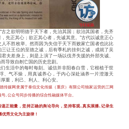
古之欲明明德于天下者，先治其国；欲治其国者，先齐
，先正其心；欲正其心者，先诚其意。”古代以诚意正心
之人不胜枚举。然而因为失信于天下而败家亡国者也比比
伯三让王位的至德之诚，后有季札的挂剑之诚，成就了吴
国君夫差身上，则是上演了一场以伐齐失援的外部失诚、
为而导致自刎亡国的历史悲剧。
们生活中的每时每刻。诚信并非阳春白雪，它根植于世
浮、气不燥，用真诚养心，于内心深处涵养一片澄澈天
而厚重，利己、利人、利心安。
､至德传媒网隶属于泰伯文化传媒（重庆）有限公司独家运营的三网
视频号､公众号同步传播的综合性融媒体平台。
传递正能量，坚持正确的舆论导向，坚持客观､真实展播､记录生
播优秀文化为主旋律！