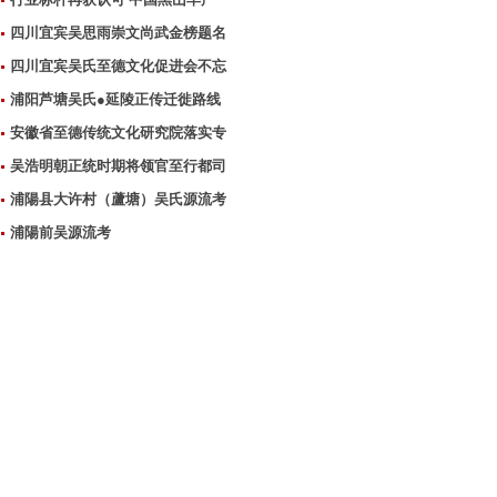
四川宜宾吴思雨崇文尚武金榜题名
四川宜宾吴氏至德文化促进会不忘
浦阳芦塘吴氏●延陵正传迁徙路线
安徽省至德传统文化研究院落实专
吴浩明朝正统时期将领官至行都司
浦陽县大许村（蘆塘）吴氏源流考
浦陽前吴源流考