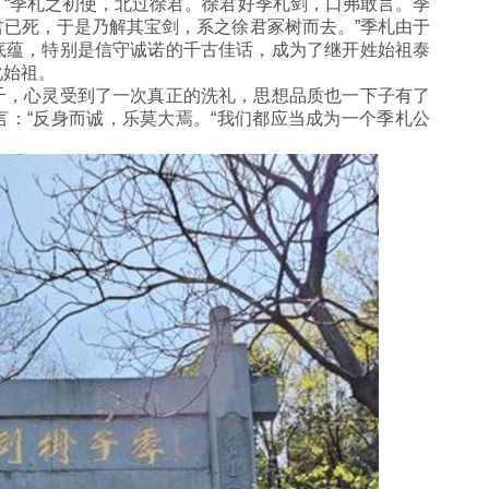
“季札之初使，北过徐君。徐君好季札剑，口弗敢言。季
已死，于是乃解其宝剑，系之徐君冢树而去。”季札由于
底蕴，特别是信守诚诺的千古佳话，成为了继开姓始祖泰
化始祖。
千，心灵受到了一次真正的洗礼，思想品质也一下子有了
：“反身而诚，乐莫大焉。“我们都应当成为一个季札公