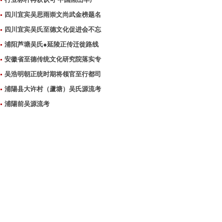
四川宜宾吴思雨崇文尚武金榜题名
四川宜宾吴氏至德文化促进会不忘
浦阳芦塘吴氏●延陵正传迁徙路线
安徽省至德传统文化研究院落实专
吴浩明朝正统时期将领官至行都司
浦陽县大许村（蘆塘）吴氏源流考
浦陽前吴源流考