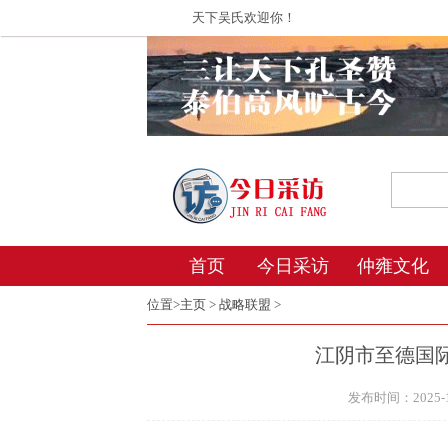
天下吴氏欢迎你！
首页
今日采访
仲雍文化
位置>
主页
>
战略联盟
>
江阴市至德国
发布时间：2025-12