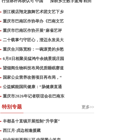
行业标杆再获认可 中国
深耕乡土数字蓝海 耘田
黑
乐
浙江横店翔龙旗舞艺术团文艺下乡
重庆市巴南区作协举办《巴南文艺
重庆市巴南区作协开展“麻雀艺评
二十载掌勺守匠心，澄迈永发吴大
重庆合川陈宽粉：一碗滚烫的乡愁
6月8日相聚吴猛鸿牛余姚景观庄园
望烟阁生物科技布局优质睡眠赛道
国家公众营养改善项目再布局，“
公益赋能国民健康：“肠健康直通
重庆市2026年记者联谊会在巴南东
特别专题
更多>>
丰都县十直镇开展抵制“升学宴”
西江月·戌边相逢援藏
行业标杆再获认可 中国黑山羊产