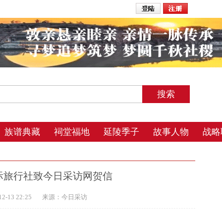
2026年8月6日 7:06 星期四 农历丙午年(马) 五月初一 辰时
族谱典藏
祠堂福地
延陵季子
故事人物
战略
际旅行社致今日采访网贺信
-13 22:25
来源：今日采访