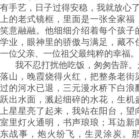
有手艺，日子过得安稳，我就放心了
上的老式镜框，里面是一张全家福
笑意融融。他细细介绍着每个孩子
学业，眼神里的骄傲与满足，藏不
一位父亲、一位祖父最纯粹的幸福。​
我不忍打扰他吃饭，匆匆告辞。
落山，晚霞烧得火红，把整条老街
过的河水已退，三元漫水桥下白浪
跃出水面，溅起细碎的水花，生机
上星星亮了起来，我站在阳台，望
室里灯火通明，书声琅琅；耳边新
东战事，炮火纷飞，生灵涂炭。