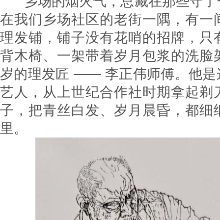
乡场的烟火气，总藏在那些守了
在我们乡场社区的老街一隅，有一
理发铺，铺子没有花哨的招牌，只
背木椅、一架带着岁月包浆的洗脸
岁的理发匠 —— 李正伟师傅。他
艺人，从上世纪合作社时期拿起剃
子，把青丝白发、岁月晨昏，都细
里。