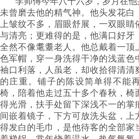
李师傅今年八十六岁，岁月在他
未曾磨去他的精气神。他头发花白
上皱纹不多，眉眼舒展，一双眼睛
与清亮；更难得的是，他满口好牙
全然不像耄耋老人。他总戴着一顶
色军帽，穿一身洗得干净的浅蓝色
袖口利落，人虽老，却收拾得清清
的庄重。铺子的陈设简单得不能
椅，陪着他走过五十多个春秋，椅
得光滑，扶手处留下深浅不一的掌
间嵌着镜子，下方可放洗头盆，上
得发白的毛巾，是他待客的全部家
着梯锅，常年烧着温水，热气氤氲