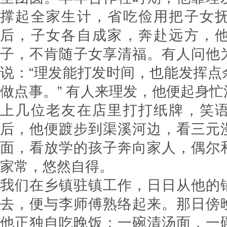
撑起全家生计，省吃俭用把子女
后，子女各自成家，奔赴远方，
子，不肯随子女享清福。有人问他
说：“理发能打发时间，也能发挥点
做点事。” 有人来理发，他便起身
上几位老友在店里打打纸牌，笑
后，他便踱步到渠溪河边，看三元
面，看放学的孩子奔向家人，偶尔
家常，悠然自得。​
我们在乡镇驻镇工作，日日从他的
去，便与李师傅熟络起来。那日傍
他正独自吃晚饭：一碗清汤面，一