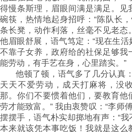
得慢条斯理，眉眼间满是满足。见
碗筷，热情地起身招呼：“陈队长，
条长凳，动作利落，丝毫不见老态
他眉眼舒展，语气笃定：“现在生活
不靠子女养，政府给的社保足够我
能劳动，有手艺在身，心里踏实。”
他顿了顿，语气多了几分认真：
天天不爱劳动，成天打麻将，没
那。你们不要惯着他们，要教育他
劳才能致富。” 我由衷赞叹：“李师傅
摆摆手，语气朴实却掷地有声：“我
本来就该凭本事吃饭！我就是这么