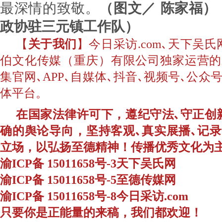
最深情的致敬。
（图文／ 陈家福）
政协驻三元镇工作队）
【
关于我们
】今日采访.com､天下吴
伯文化传媒（重庆）有限公司独家运营的
集官网､APP､自媒体､抖音､视频号､公
体平台。
在国家法律许可下，遵纪守法､守正创
确的舆论导向，坚持客观､真实展播､记
立场，以弘扬至德精神！传播优秀文化为
渝ICP备 15011658号-3天下吴氏网
渝ICP备 15011658号-5至德传媒网
渝ICP备 15011658号-8今日采访.com
只要你是正能量的来稿，我们都欢迎！