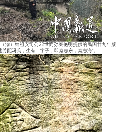
渝）始祖安司公22世裔孙秦艳明提供的民国廿九年版
盛芳配冯氏，生有二字子，即秦志东，秦志海”。