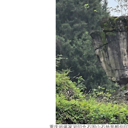
重庆的蒋家岩印盒石因山石外形酷似印