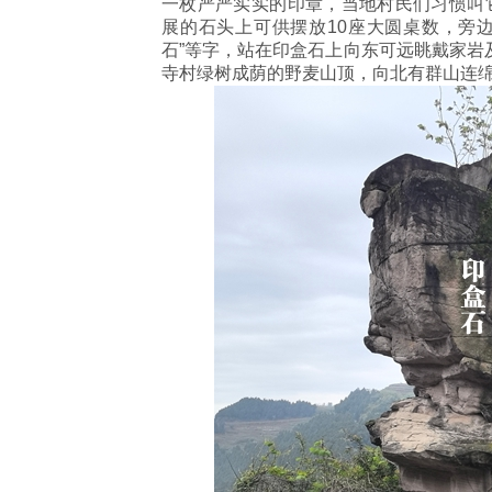
一枚严严实实的印章，当地村民们习惯叫它
展的石头上可供摆放10座大圆桌数，旁
石”等字，站在印盒石上向东可远眺戴家岩
寺村绿树成荫的野麦山顶，向北有群山连