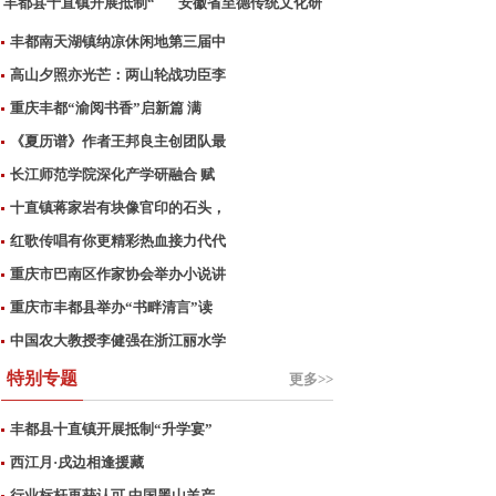
丰都县十直镇开展抵制“
安徽省至德传统文化研
究
丰都南天湖镇纳凉休闲地第三届中
高山夕照亦光芒：两山轮战功臣李
重庆丰都“渝阅书香”启新篇 满
《夏历谱》作者王邦良主创团队最
长江师范学院深化产学研融合 赋
十直镇蒋家岩有块像官印的石头，
红歌传唱有你更精彩热血接力代代
重庆市巴南区作家协会举办小说讲
重庆市丰都县举办“书畔清言”读
中国农大教授李健强在浙江丽水学
特别专题
更多>>
丰都县十直镇开展抵制“升学宴”
西江月·戌边相逢援藏
行业标杆再获认可 中国黑山羊产