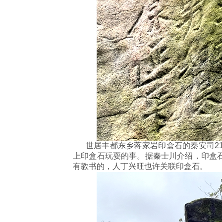
世居丰都东乡蒋家岩印盒石的秦安司21
上印盒石玩耍的事。据秦士川介绍，印盒
有教书的，人丁兴旺也许关联印盒石。