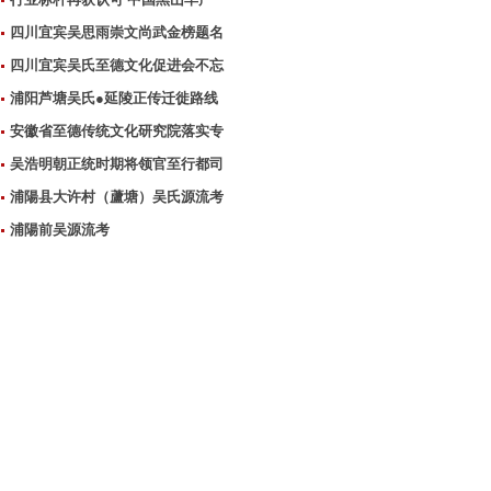
四川宜宾吴思雨崇文尚武金榜题名
四川宜宾吴氏至德文化促进会不忘
浦阳芦塘吴氏●延陵正传迁徙路线
安徽省至德传统文化研究院落实专
吴浩明朝正统时期将领官至行都司
浦陽县大许村（蘆塘）吴氏源流考
浦陽前吴源流考