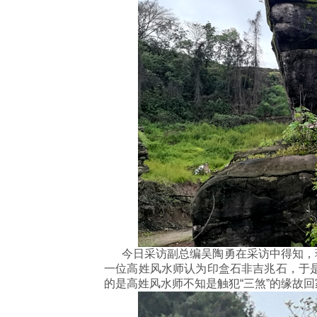
今日采访副总编吴陶勇在采访中得知，蒋
一位高姓风水师认为印盒石非吉兆石，于
的是高姓风水师不知是触犯“三煞”的缘故