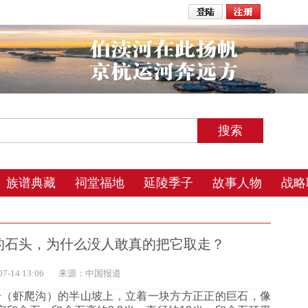
2026年8月8日 14:46 星期六 农历丙午年(马) 五月初三 未时
族谱典藏
祠堂福地
延陵季子
故事人物
战略
的石头，为什么没人敢真的把它取走？
-14 13:06
来源：中国报道
（虾爬沟）的半山坡上，立着一块方方正正的巨石，像