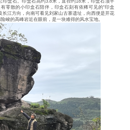
印盒石。印盒石高约3.8米，直径约18米，印盒石顶平
边有零散的小印盒石陪伴，印盒石刻有依稀可见的“印盒
及长江方向，向南可看见刘家山古寨遗址，向西便是开花
绵险峻的高峰岩近在眼前，是一块难得的风水宝地。