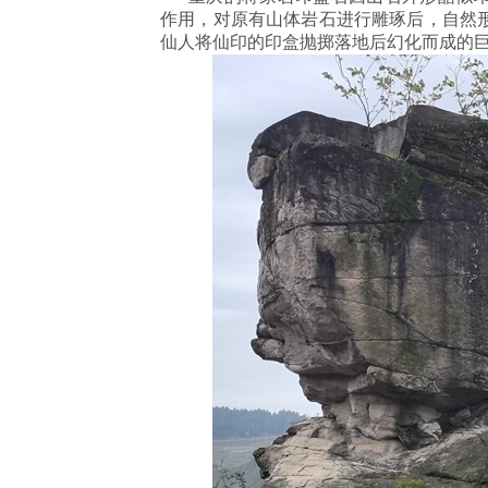
作用，对原有山体岩石进行雕琢后，自然
仙人将仙印的印盒抛掷落地后幻化而成的