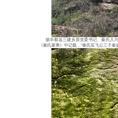
据丰都县三建乡原党委书记、秦氏入川（
《秦氏家乘》中记载，“秦氏应飞公三子秦