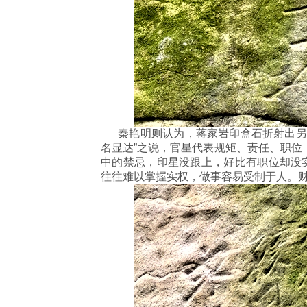
秦艳明则认为，蒋家岩印盒石折射出另类
名显达”之说，官星‌代表规矩、责任、职位，
中的禁忌，印星没跟上，好比有职位却没实
往往难以掌握实权，做事容易受制于人。