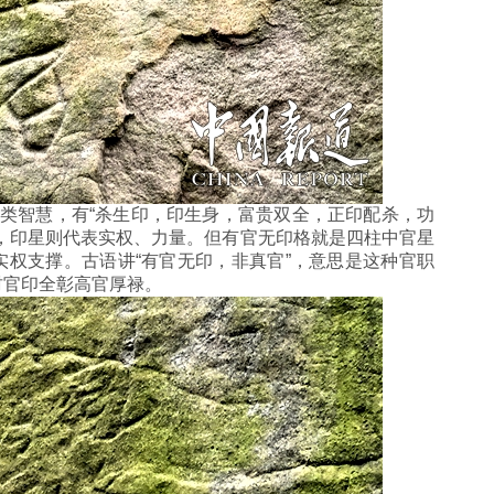
智慧，有“杀生印，印生身，富贵双全，正印配杀，功
‌印星‌则代表实权、力量。但‌有官无印格‌就是四柱中官星
权支撑。古语讲“有官无印，非真官”，意思是这种官职
财官印全彰高官厚禄。