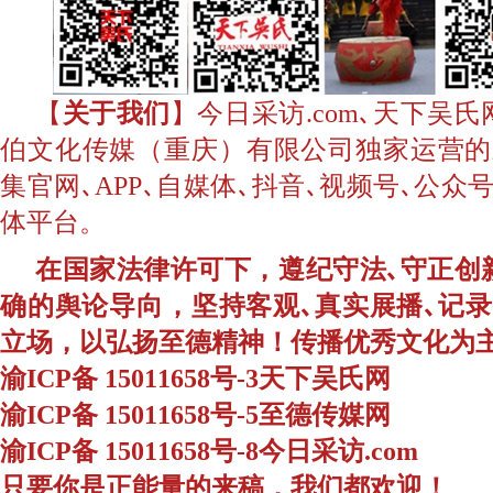
【
关于我们
】今日采访.com､天下吴
伯文化传媒（重庆）有限公司独家运营的
集官网､APP､自媒体､抖音､视频号､公
体平台。
在国家法律许可下，遵纪守法､守正创
确的舆论导向，坚持客观､真实展播､记
立场，以弘扬至德精神！传播优秀文化为
渝ICP备 15011658号-3天下吴氏网
渝ICP备 15011658号-5至德传媒网
渝ICP备 15011658号-8今日采访.com
只要你是正能量的来稿，我们都欢迎！