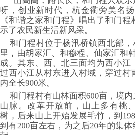
“山高高，路长长，和门程人欢乐
呀，创业新时代，杭金衢旁美名扬
《和谐之家和门程》唱出了和门程
示了农民新生活新风采。
和门程村位于杨汛桥镇西北部，村
里，由胡家汇、和穆程、仙家汇和韩
成。其东、西、北三面均为西小江
过西小江从村东进入村域，穿过村
内全长900米。
和门程村有山林面积600亩，境
山脉。改革开放前，山上多有桃
树，后来山上开始发展毛竹，到19
到有200亩左右，为之后20年的集