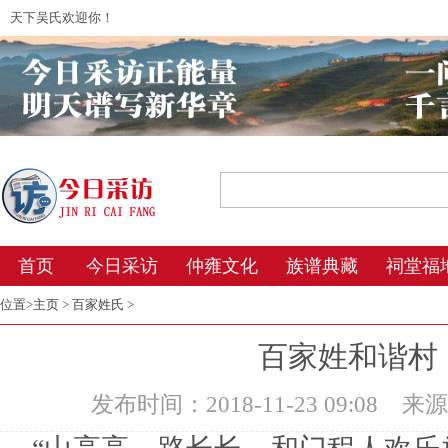
天下吴氏欢迎你！
2026年8月6日 3:29 星期四 农历丙午年(马
首页
今日采访
仲雍文化
族谱典藏
祠堂福
位置>
主页
>
百家姓氏
>
百家姓和谐村
发布时间：2018-11-23 09:08
来源