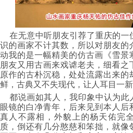
在无意中听朋友引荐了重庆的一
识的画家不计其数，所以对朋友的
动我的是一幅精美的仿古画《雪景
朋友又用古画来戏谑老夫，细看之
原作的古朴沉稳，处处流露出来的
鲜，古典又不失现代，让人耳目一新
都说画如其人，我印象中认为此
眼镜的白净青年，后来见到本人后
真人不露相，外貌上的杨天佑完
质，倒还有几分憨慈和笨拙，就像