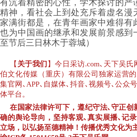
有沉着精密的心性，学术探讨的严
精神，看社会上到处充斥着虚名漫
家满街都是，在青年画家中难得有
也为中国画的继承和发展前景感到
至节后三日
林木
于蓉城）
【
关于我们
】今日采访.com､天下吴
伯文化传媒（重庆）有限公司独家运营的
集官网､APP､自媒体､抖音､视频号､公
体平台。
在国家法律许可下，遵纪守法､守正创
确的舆论导向，坚持客观､真实展播､记
立场，以弘扬至德精神！传播优秀文化为