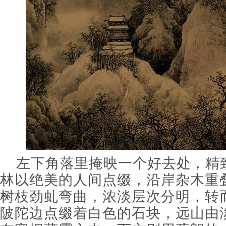
左下角落里掩映一个好去处，精
林以绝美的人间点缀，沿岸杂木重
树枝劲虬弯曲，浓淡层次分明，转
陂陀边点缀着白色的石块，远山由