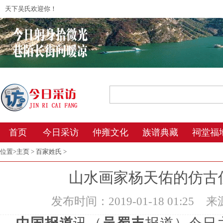
天下吴氏欢迎你！
2026年8月9日 11:54 星期日 农历丙午年(
首页
今日采访
仲雍文化
族谱典藏
祠堂福
位置>
主页
>
百家姓氏
>
山水画家杨天佑的仿古
发布时间：2019-01-18 01:25
来