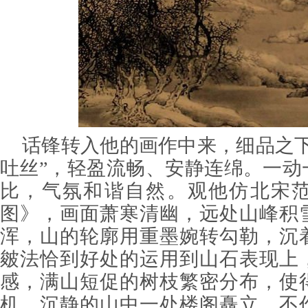
话锋转入他的画作中来，细品之下
吐丝”，轻盈流畅、安静连绵。一动
比，气氛和谐自然。观他仿北宋
图》，画面萧寒清幽，远处山峰积
浑，山的轮廓用重墨婉转勾勒，沉
皴法恰到好处的运用到山石表现上
感，满山短促的树枝繁密分布，使
机。沉静的山中一处楼阁矗立，不