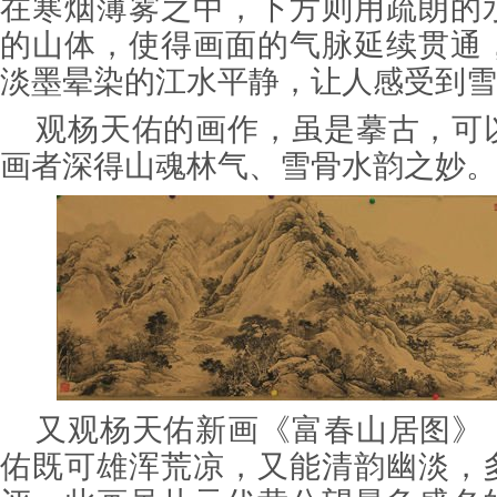
在寒烟薄雾之中，下方则用疏朗的
的山体，使得画面的气脉延续贯通
淡墨晕染的江水平静，让人感受到雪
观杨天佑的画作，虽是摹古，可
画者深得山魂林气、雪骨水韵之妙。
又观杨天佑新画《富春山居图》
佑既可雄浑荒凉，又能清韵幽淡，