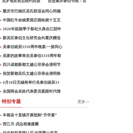
克罗地亚前总统约西波
走进重庆泰伯书苑：在
维
墨
重庆市巴南区吴氏联谊会同心同德
中国红牛余姚景观庄园绘就十五五
2026年延陵季子祭祀大典在江阴申
新吴区泰伯文化研究会向重庆赠送
吴泰伯诞辰3310周年晚宴:一脉同心
吴家的故事将在吴泰伯3310周年祭
四川成都新都文越公宗亲会清明节
祝贺新都吴氏文越公宗亲会清明祭
4月10日无锡将举行吴泰伯诞辰33
全国两会吴姓代表委员紧跟时代情
特别专题
更多>>
丰都县十直镇开展抵制“升学宴”
西江月·戌边相逢援藏
行业标杆再获认可 中国黑山羊产