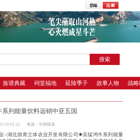
2026年8月9日 8:04 星期日 农历丙午年(马) 五月初四 辰时
族谱典藏
祠堂福地
延陵季子
故事人物
战略
牛系列能量饮料远销中亚五国
-20 02:23
来源：中国报道
--湖北倡青立体农业开发有限公司✹吴猛鸿牛系列能量