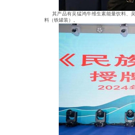
其产品有吴猛鸿牛维生素能量饮料、吴
料（铁罐装）。