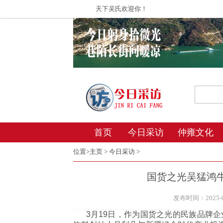
天下吴氏欢迎你！
首页
今日采访
仲雍文化
位置>
主页
>
今日采访
>
国货之光吴猛鸿
发布时间：2025-03
3月19日，作为国货之光的民族品牌企业