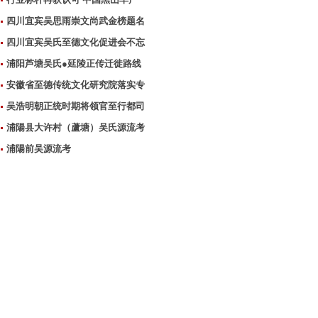
四川宜宾吴思雨崇文尚武金榜题名
四川宜宾吴氏至德文化促进会不忘
浦阳芦塘吴氏●延陵正传迁徙路线
安徽省至德传统文化研究院落实专
吴浩明朝正统时期将领官至行都司
浦陽县大许村（蘆塘）吴氏源流考
浦陽前吴源流考