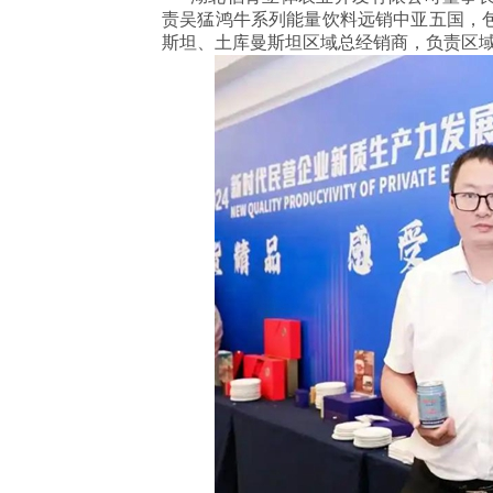
责吴猛鸿牛系列能量饮料远销中亚五国，
斯坦、土库曼斯坦区域总经销商，负责区