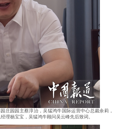
园庄园园主蔡淳治，吴猛鸿牛国际运营中心总裁余莉，
总经理杨宝宝，吴猛鸿牛顾问吴云峰先后致词。