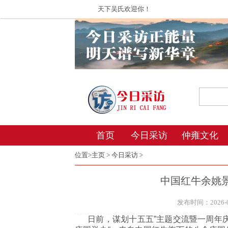
天下吴氏欢迎你！
首页
今日采访
仲雍文化
位置>
主页
>
今日采访
>
中国红牛余姚
发布时间：2026-06
日前，谋划十五五”主题交流暨一周年庆