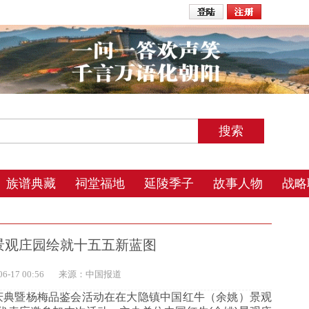
2026年8月8日 7:43 星期六 农历丙午年(马) 五月初三 辰时
族谱典藏
祠堂福地
延陵季子
故事人物
战略
景观庄园绘就十五五新蓝图
-17 00:56
来源：中国报道
典暨杨梅品鉴会活动在在大隐镇中国红牛（余姚）景观