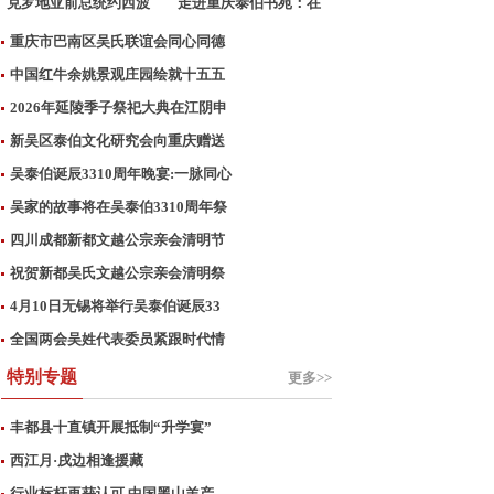
克罗地亚前总统约西波
走进重庆泰伯书苑：在
维
墨
重庆市巴南区吴氏联谊会同心同德
中国红牛余姚景观庄园绘就十五五
2026年延陵季子祭祀大典在江阴申
新吴区泰伯文化研究会向重庆赠送
吴泰伯诞辰3310周年晚宴:一脉同心
吴家的故事将在吴泰伯3310周年祭
四川成都新都文越公宗亲会清明节
祝贺新都吴氏文越公宗亲会清明祭
4月10日无锡将举行吴泰伯诞辰33
全国两会吴姓代表委员紧跟时代情
特别专题
更多>>
丰都县十直镇开展抵制“升学宴”
西江月·戌边相逢援藏
行业标杆再获认可 中国黑山羊产