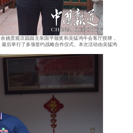
余姚景观庄园园主朱国平颁奖和吴猛鸿牛会客厅授牌，
。最后举行了多项签约战略合作仪式。本次活动由吴猛鸿