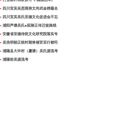
四川宜宾吴思雨崇文尚武金榜题名
四川宜宾吴氏至德文化促进会不忘
浦阳芦塘吴氏●延陵正传迁徙路线
安徽省至德传统文化研究院落实专
吴浩明朝正统时期将领官至行都司
浦陽县大许村（蘆塘）吴氏源流考
浦陽前吴源流考