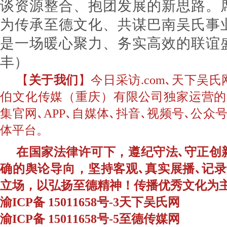
谈资源整合、抱团发展的新思路。
为传承至德文化、共谋巴南吴氏事
是一场暖心聚力、务实高效的联谊
丰）
【
关于我们
】今日采访.com､天下吴
伯文化传媒（重庆）有限公司独家运营的
集官网､APP､自媒体､抖音､视频号､公
体平台。
在国家法律许可下，遵纪守法､守正创
确的舆论导向，坚持客观､真实展播､记
立场，以弘扬至德精神！传播优秀文化为
渝ICP备 15011658号-3天下吴氏网
渝ICP备 15011658号-5至德传媒网