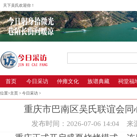
天下吴氏欢迎你！
2026年8月9日 8:59 星期日 农历丙午年(马
首页
今日采访
仲雍文化
族谱典藏
祠堂福
位置>
主页
>
今日采访
>
重庆市巴南区吴氏联谊会同
发布时间：2026-07-06 14:04
来