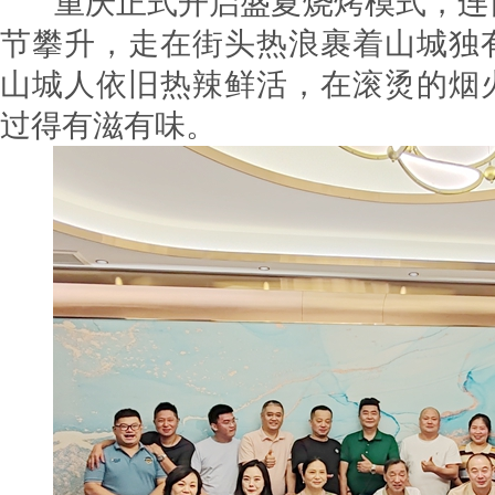
重庆正式开启盛夏烧烤模式，连
节攀升，走在街头热浪裹着山城独
山城人依旧热辣鲜活，在滚烫的烟
过得有滋有味。