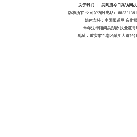
关于我们
|
吴陶勇今日采访网执
版权所有 今日采访网 电话: 18883313913 
媒体支持：中国报道网 合作媒
常年法律顾问吴彭龄 执业证号码：1
地址：重庆市巴南区融汇大道7号1-13