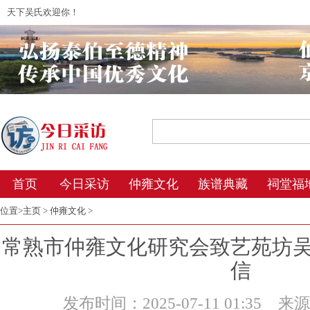
天下吴氏欢迎你！
2026年8月6日 8:51 星期四 农历丙午年(马
首页
今日采访
仲雍文化
族谱典藏
祠堂福
位置>
主页
>
仲雍文化
>
常熟市仲雍文化研究会致艺苑坊
信
发布时间：2025-07-11 01:35
来源