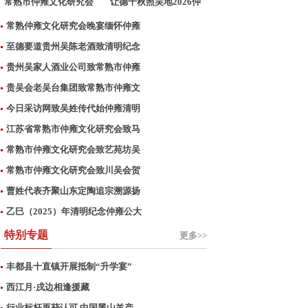
常熟市仲雍文化研究会
让德千秋照吴地2026仲
致
雍公
常熟仲雍文化研究会晚宴缅怀仲雍
至德要道贵州吴陈老酒致清明纪念
贵州吴家人酒业公司致常熟市仲雍
贵吴会老吴台集团致常熟市仲雍文
今日采访网致吴姓传代始仲雍清明
江苏省常熟市仲雍文化研究会致马
常熟市仲雍文化研究会致艺苑坊吴
常熟市仲雍文化研究会致川吴会贺
曹姓代表齐聚山东定陶追宗溯源扬
乙巳（2025）年清明纪念仲雍公大
特别专题
更多>>
丰都县十直镇开展抵制“升学宴”
西江月·戌边相逢援藏
行业标杆再获认可 中国黑山羊产