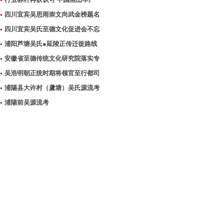
四川宜宾吴思雨崇文尚武金榜题名
四川宜宾吴氏至德文化促进会不忘
浦阳芦塘吴氏●延陵正传迁徙路线
安徽省至德传统文化研究院落实专
吴浩明朝正统时期将领官至行都司
浦陽县大许村（蘆塘）吴氏源流考
浦陽前吴源流考