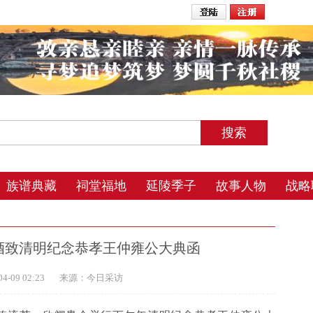
2026年8月8日 2:32 星期六 农历丙午年(马) 五月初三 丑时
族谱典藏
祠堂福地
延陵季子
故事人物
战略
酒致清明纪念恭孝王仲雍公大典函
-09 02:23
来源：今日采访