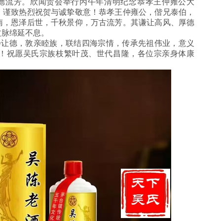
流芳。欣闻贵会举行丙午年清明纪念恭孝王仲雍公大
，谨致热烈祝贺与诚挚敬意！恭孝王仲雍公，偕兄泰伯，
南，恩泽后世，千秋景仰，万古流芳。其谦让高风、厚德
文脉绵延不息。
让德，敦亲睦族，联结四海宗情，传承先祖伟业，意义
！祝愿吴氏宗族枝繁叶茂、世代昌隆，各位宗亲身体康