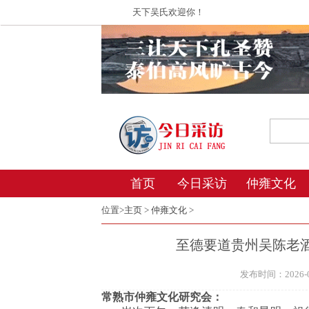
天下吴氏欢迎你！
首页
今日采访
仲雍文化
位置>
主页
>
仲雍文化
>
至德要道贵州吴陈老
发布时间：2026-04
常熟市仲雍文化研究会：