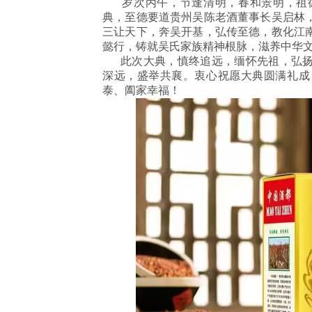
岁次丙午，节逢清明，春和景明，祖德
典，至德要道贵州吴陈老酒董事长吴启林
三让天下，奔吴开基，弘传至德，教化江
懿行，铸就吴氏家族精神根脉，滋养中华
此次大典，慎终追远，缅怀先祖，弘扬
深远，盛举共襄。衷心祝愿大典圆满礼成
泰、阖家幸福！