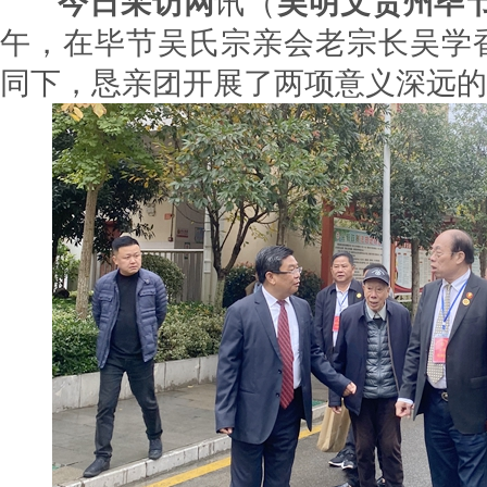
今日采访网
讯（
吴明文贵州毕
午，在毕节吴氏宗亲会老宗长吴学
同下，恳亲团开展了两项意义深远的