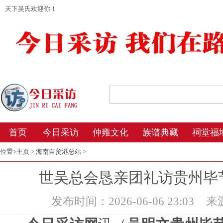
天下吴氏欢迎你！
2026年8月6日 19:38 星期四 农历丙午年(
首页
今日采访
仲雍文化
族谱典藏
祠堂福
位置>
主页
>
海南自贸港总站
>
世吴总会恳亲团礼访贵州毕
发布时间：2026-06-06 23:03
来