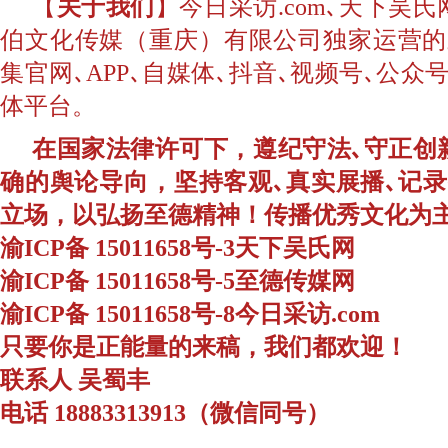
【
关于我们
】今日采访.com､天下吴
伯文化传媒（重庆）有限公司独家运营的
集官网､APP､自媒体､抖音､视频号､公
体平台。
在国家法律许可下，遵纪守法､守正创
确的舆论导向，坚持客观､真实展播､记
立场，以弘扬至德精神！传播优秀文化为
渝ICP备 15011658号-3天下吴氏网
渝ICP备 15011658号-5至德传媒网
渝ICP备 15011658号-8今日采访.com
只要你是正能量的来稿，我们都欢迎！
联系人 吴蜀丰
电话 18883313913（微信同号）