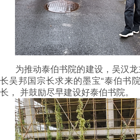
为推动泰伯书院的建设，吴汉龙
长吴邦国宗长求来的墨宝“泰伯书院
长， 并鼓励尽早建设好泰伯书院。