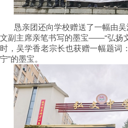
恳亲团还向学校赠送了一幅由吴
文副主席亲笔书写的墨宝——“弘扬
时，吴学香老宗长也获赠一幅题词：
宁”的墨宝。