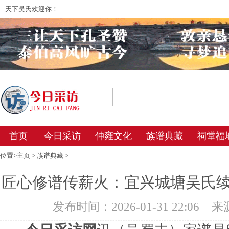
天下吴氏欢迎你！
2026年8月6日 10:37 星期四 农历丙午年(
首页
今日采访
仲雍文化
族谱典藏
祠堂福
位置>
主页
>
族谱典藏
>
匠心修谱传薪火：宜兴城塘吴氏
发布时间：2026-01-31 22:06
来