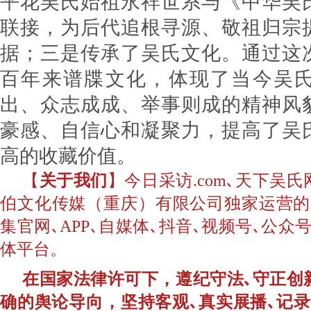
平花吴氏始祖永祥世系与《中华吴
联接，为后代追根寻源、敬祖归宗
据；三是传承了吴氏文化。通过这
百年来谱牒文化，体现了当今吴
出、众志成成、举事则成的精神风
豪感、自信心和凝聚力，提高了吴
高的收藏价值。
【
关于我们
】今日采访.com､天下吴
伯文化传媒（重庆）有限公司独家运营的
集官网､APP､自媒体､抖音､视频号､公
体平台。
在国家法律许可下，遵纪守法､守正创
确的舆论导向，坚持客观､真实展播､记