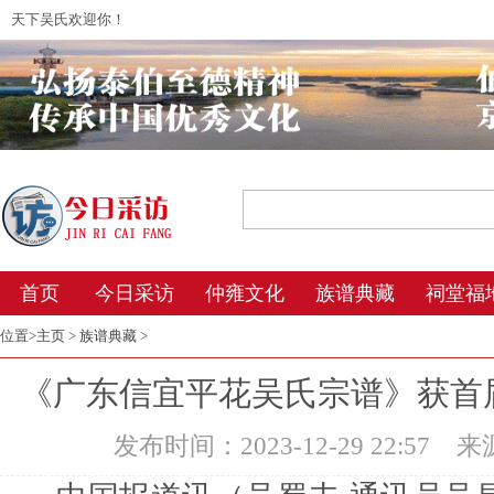
天下吴氏欢迎你！
2026年8月7日 15:02 星期五 农历丙午年(
首页
今日采访
仲雍文化
族谱典藏
祠堂福
位置>
主页
>
族谱典藏
>
《广东信宜平花吴氏宗谱》获首
发布时间：2023-12-29 22:57
来