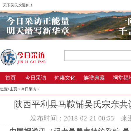
天下吴氏欢迎你！
2026年8月8日 20:28 星期六 农历丙午年(
首页
今日采访
仲雍文化
族谱典藏
祠堂福
位置>
主页
>
今日采访
>
陕西平利县马鞍铺吴氏宗亲共
发布时间：2018-02-21 00:55
来