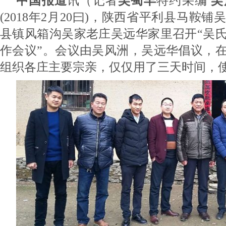
中国报道
讯（记者
吴蜀丰
特约采编
吴
(2018年2月20曰)，陕西省平利县马鞍
县镇风箱沟吴家老庄吴远华家里召开“吴
作会议”。会议由吴风洲，吴远华倡议，
组织各庄主要宗亲，仅仅用了三天时间，