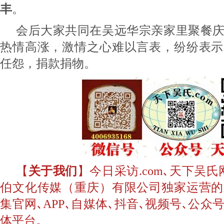
丰
。
会后大家共同在吴远华宗亲家里聚餐
热情高涨，激情之心难以言表，纷纷表示
任怨，捐款捐物。
【
关于我们
】今日采访.com､天下吴
伯文化传媒（重庆）有限公司独家运营的
集官网､APP､自媒体､抖音､视频号､公
体平台。