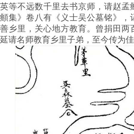
英等不远数千里去书京师，请赵孟
頫集》卷八有《义士吴公墓铭》，
善乡里，关心地方教育。曾捐田两
延请名师教育乡里子弟，至今传为佳