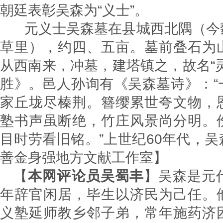
朝廷表彰吴森为“义士”。
元义士吴森墓在县城西北隅（今
草里），约四、五亩。墓前叠石为
从西南来，冲墓，建塔镇之，故名“
胜》。邑人孙询有《吴森墓诗》：“
家丘垅尽榛荆。簪缨累世夸文物，
塾书声虽断绝，竹庄风景尚分明。
目时劳看旧铭。”上世纪60年代，
善金身强地方文献工作室】
【
本网评论员吴蜀丰
】吴森是元
年辞官闲居，毕生以济民为己任。
义塾延师教乡邻子弟，常年施药济