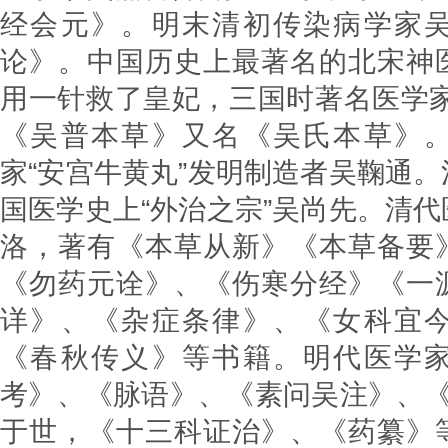
经会元》。明末清初传染病学家
论》。中国历史上最著名的北宋神
用一针救了皇妃，三国时著名医学家
《吴普本草》又名《吴氏本草》
家“安宫牛黄丸”发明制造者吴鞠通
国医学史上“外治之宗”吴尚先。清
洛，著有《本草从新》《本草备要
《勿药元诠》、《伤寒分经》《一
详》、《杂症条律》、《女科宜
《春秋传义》等书籍。明代医学
考》、《脉语》、《素问吴注》、《
于世，《十三科证治》、《药纂》