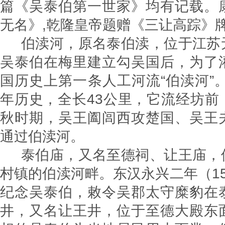
篇《吴泰伯第一世家》均有记载。
无名》,乾隆皇帝题赠《三
伯渎河，原名泰伯渎，位于江苏
吴泰伯在梅里建立勾吴国后，为了
国历史上第一条人工河流“伯渎河”。
年历史，全长43公里，它流经坊前
秋时期，吴王阖闾西攻楚国、吴王
通过伯渎河。
泰伯庙，又名至德祠、让王庙，
村镇的伯渎河畔。东汉永兴二年（1
纪念吴泰伯，敕令吴郡太守糜豹在
井，又名让王井，位于至德大殿东