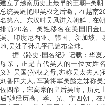
建立了越南历史上最早的王朝--吴
总统吴庭艳即吴权之后裔，在越南2
名第六。东汉时吴风进入朝鲜，在朝
排前20名。吴姓移名在美国旧金
宾、印度尼西亚、韩国、新加坡、
地,吴姓子孙几乎已遍布全
据《路史·国名纪》记载：华夏
母亲，正是古代吴人的一位女姓
义》吴国(孙权之母,亦称吴太夫人
刘备四夫人､车骑将军吴懿之妹称吴
佐四帝，宋高宗的皇后吴瑜，历史上
后”她经历高、孝、光、宁四朝，在