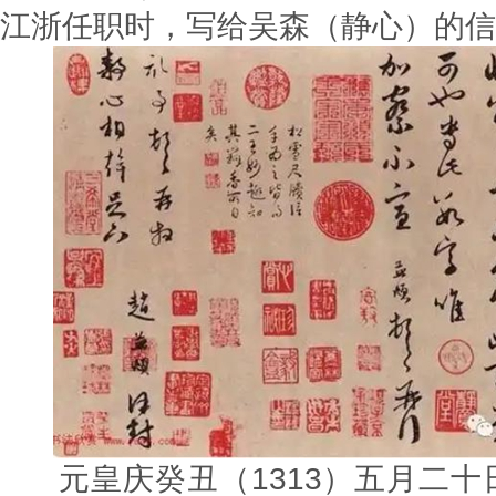
江浙任职时，写给吴森（静心）的信
元皇庆癸丑（1313）五月二十