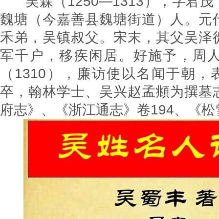
吴森（1250—1313），字君
魏塘（今嘉善县魏塘街道）人。元
禾弟，吴镇叔父。宋末，其父吴泽
军千户，移疾闲居。好施予，周
（1310），廉访使以名闻于朝，
卒，翰林学士、吴兴赵孟頫为撰墓
府志》、《浙江通志》卷194、《松