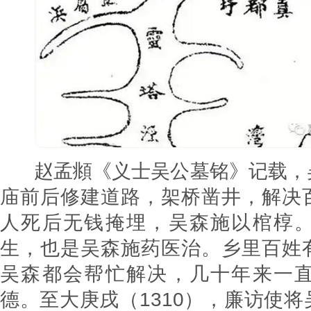
赵孟頫《义士吴公墓铭》记载，
庙前后修建道路，架桥凿井，解决
人死后无钱掩埋，吴森施以棺椁
生，也是吴森施药医治。乡里百姓
吴森都会帮忙解决，几十年来一
德。至大庚戌（1310），廉访使