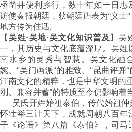
桥凿井便利乡行，数十年如一日惠
访使奏报朝廷，获朝廷旌表为“义士
地方传为佳话。
【
吴姓·吴地·吴文化知识普及
】吴
一，其历史与文化底蕴深厚。吴姓
南水乡的灵秀与智慧。吴文化融合
婉、"吴门画派"的雅致、"昆曲评弹
江南文化的精粹，也是中华文明的重
刚、兼容并蓄"的特质至今仍影响着
吴氏开姓始祖泰伯，传代始祖仲
怀壮举三让天下，成就周朝八百年
子《论语》第八篇《泰伯》，司马