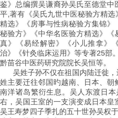
鉴》总编撰吴谦裔孙吴氏至德堂中
平,著有《吴氏九世中医秘验方精选
精选》《房事与性病秘验方集锦》
秘验方》《中华名医验方精选》《
真》《易经解密》《小儿推拿》
治》《针灸临床运用》等专著25部
黔苗谷中医药研究院院长吴
吴姓子孙不仅在祖国内陆迁徙，
姓主要迁往邻国旳越南、日本、朝
南洋诸岛繁衍生息。吴人东渡日本是
右，吴国王室的一支演变成日本皇
吴王寿梦四子季扎的五十世孙吴权于