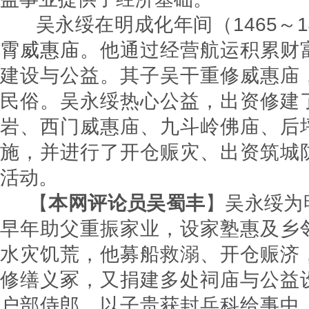
吴永绥在明成化年间（1465～1
霄威惠庙
。他通过经营航运积累财
建设与公益。其子吴干重修威惠庙
民俗。吴永绥热心公益，出资修建
岩、西门威惠庙、九斗岭佛庙、后
施，并进行了开仓赈灾、出资筑城
活动。
【
本网评论员吴蜀丰
】吴永绥为
早年助父重振家业，设家塾惠及乡
水灾饥荒，他募船救溺、开仓赈济
修缮义冢，又捐建多处祠庙与公益
户部侍郎，以子贵获封兵科给事中