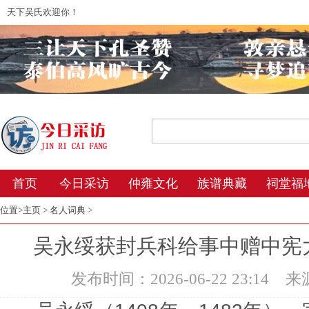
天下吴氏欢迎你！
2026年8月9日 5:14 星期日 农历丙午年(马
首页
今日采访
仲雍文化
族谱典藏
祠堂福
位置>
主页
>
名人词典
>
吴永绥获封兵科给事中赠中宪
发布时间：2026-06-22 23:14
来