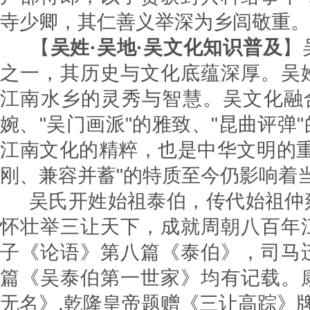
寺少卿，其仁善义举深为乡闾敬重。
【
吴姓·吴地·吴文化知识普及
】
之一，其历史与文化底蕴深厚。吴
江南水乡的灵秀与智慧。吴文化融合
婉、"吴门画派"的雅致、"昆曲评弹
江南文化的精粹，也是中华文明的重
刚、兼容并蓄"的特质至今仍影响着
吴氏开姓始祖泰伯，传代始祖仲
怀壮举三让天下，成就周朝八百年
子《论语》第八篇《泰伯》，司马
篇《吴泰伯第一世家》均有记载。
无名》,乾隆皇帝题赠《三