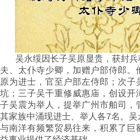
吴永绥因长子吴原显贵，获封兵
夫、太仆寺少卿，加赠户部侍郎。
原为进士，官至户部左侍郎；次子
坑；三子吴干重修威惠庙，创设开
子吴震为举人，提举广州市舶司，
其家族中涌现进士、举人各7名。吴
与南洋有频繁贸易往来，积累了巨
益事业提供了经济基础。