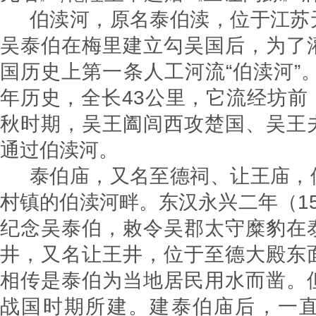
伯渎河，原名泰伯渎，位于江苏
吴泰伯在梅里建立勾吴国后，为了
国历史上第一条人工河流“伯渎河”。
年历史，全长43公里，它流经坊前
秋时期，吴王阖闾西攻楚国、吴王
通过伯渎河。
泰伯庙，又名至德祠、让王庙，
村镇的伯渎河畔。东汉永兴二年（1
纪念吴泰伯，敕令吴郡太守糜豹在
井，又名让王井，位于至德大殿东
相传是泰伯为当地居民用水而凿。
战国时期所建。建泰伯庙后，一