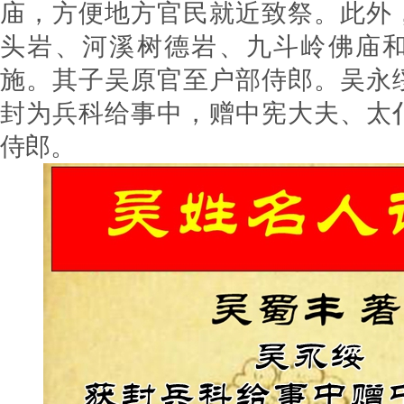
庙
，方便地方官民就近致祭。此外
头岩、河溪树德岩、九斗岭佛庙
施。其子吴原官至户部侍郎。吴永
封为兵科给事中，赠中宪大夫、太
侍郎。