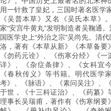
论》。中国历史上最著名的北宋神
用一针救了皇妃，三国时著名医学家
《吴普本草》又名《吴氏本草》
家“安宫牛黄丸”发明制造者吴鞠通
国医学史上“外治之宗”吴尚先。清
洛，著有《本草从新》《本草备要
《勿药元诠》、《伤寒分经》《一
详》、《杂症条律》、《女科宜
《春秋传义》等书籍。明代医学
考》、《脉语》、《素问吴注》、《
于世，《十三科证治》、《药纂》
理事长吴瑞甫，著作有《伤寒纲要
解》、《册补中风论》，《奇验