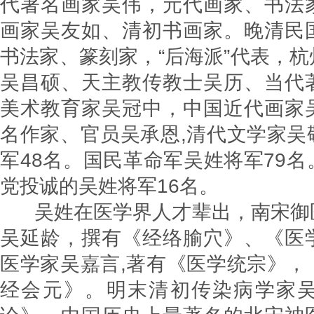
代著名画家吴伟，元代画家、书法
画家吴友如、清初书画家。晚清民
书法家、篆刻家，“后海派”代表，
吴昌硕、天主教传教士吴历、当代
美术教育家吴冠中，中国近代画家
名作家、官员吴承恩,清代文学家吴
军48名。国民革命军吴姓将军79
党投诚的吴姓将军16名。
吴姓在医学界人才辈出，南宋御
吴延龄，撰有《经络腧穴》、《医
医学家吴嘉言,著有《医学统宗》，
经会元》。明末清初传染病学家