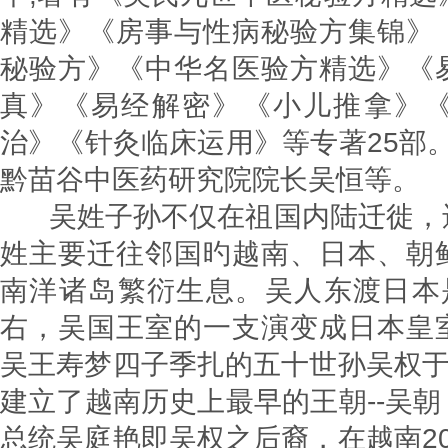
精选》《房事与性病秘验方集锦》
秘验方》《中华名医验方精选》《
真》《易经解密》《小儿推拿》
治》《针灸临床运用》等专著25部
黔苗谷中医药研究院院长吴
吴姓子孙不仅在祖国内陆迁徙，
姓主要迁往邻国旳越南、日本、朝
南洋诸岛繁衍生息。吴人东渡日本是
右，吴国王室的一支演变成日本皇
吴王寿梦四子季扎的五十世孙吴权于
建立了越南历史上最早的王朝--吴
总统吴庭艳即吴权之后裔，在越南2