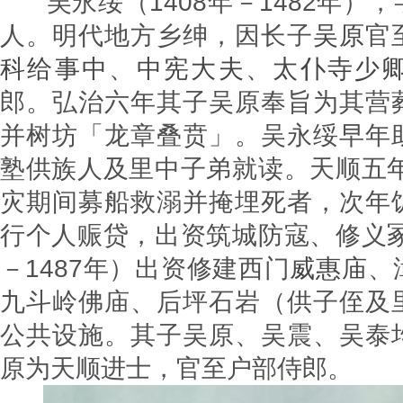
吴永绥（1408年－1482年）
人。明代地方乡绅，因长子
吴原
官
科给事中
、
中宪大夫
、
太仆寺少
郎。弘治六年其子吴原奉旨为其营
并树坊「龙章叠贲」。吴永绥早年
塾供族人及里中子弟就读。天顺五年
灾期间募船救溺并掩埋死者，次年
行个人赈贷，出资筑城防寇、修义冢
－1487年）出资修建西门
威惠庙
、
九斗岭佛庙、后坪石岩（供子侄及
公共设施。其子吴原、吴震、吴泰
原为天顺进士，官至户部侍郎。